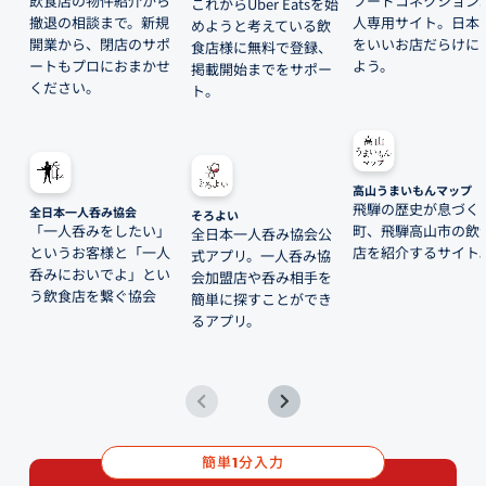
飲食店の物件紹介から
フードコネクション
これからUber Eatsを始
撤退の相談まで。新規
人専用サイト。日本
めようと考えている飲
開業から、閉店のサポ
をいいお店だらけに
食店様に無料で登録、
ートもプロにおまかせ
よう。
掲載開始までをサポー
ください。
ト。
高山うまいもんマップ
飛騨の歴史が息づく
全日本一人呑み協会
そろよい
「一人呑みをしたい」
町、飛騨高山市の飲
全日本一人呑み協会公
というお客様と「一人
店を紹介するサイト
式アプリ。一人呑み協
呑みにおいでよ」とい
会加盟店や呑み相手を
う飲食店を繋ぐ協会
簡単に探すことができ
るアプリ。
簡単
分入力
1