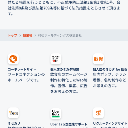
然たる措置を行うとともに、不正競争防止法第2条第1項第1号、会
社法第8条及び民法第709条等に基づく法的措置をとらさせて頂きま
す。
トップ
他業種
村松ホールディングス株式会社
コーポレートサイト
個人店のミカタWEB
個人店のミカタ for 販促
フードコネクションの
飲食店のホームページ
店内ポップ、チラシ
ホームページです。
制作に特化したWeb制
看板、名刺制作など
作。宣伝、集客、広告
お考えの方に。
をお考えの方に。
ミセカリ
リクルーティングサイト
Uber Eats加盟店サポート