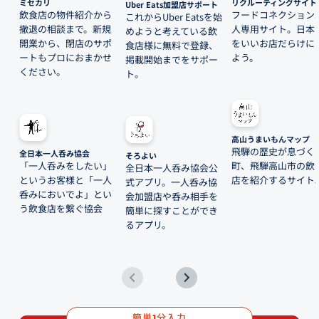
ミセカリ
リクルーティングサイト
Uber Eats加盟店サポート
飲食店の物件紹介から
フードコネクション
これからUber Eatsを始
撤退の相談まで。新規
人専用サイト。日本
めようと考えている飲
開業から、閉店のサポ
をいいお店だらけに
食店様に無料で登録、
ートもプロにおまかせ
よう。
掲載開始までをサポー
ください。
ト。
高山うまいもんマップ
飛騨の歴史が息づく
全日本一人呑み協会
そろよい
「一人呑みをしたい」
町、飛騨高山市の飲
全日本一人呑み協会公
というお客様と「一人
店を紹介するサイト
式アプリ。一人呑み協
呑みにおいでよ」とい
会加盟店や呑み相手を
う飲食店を繋ぐ協会
簡単に探すことができ
るアプリ。
簡単
分入力
1