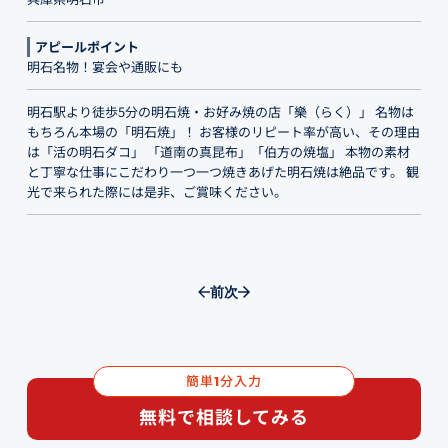
アピールポイント
明石名物！宴会や通販にも
明石駅より徒歩5分の明石焼・お好み焼の店「樂（らく）」 名物は
もちろん本場の「明石焼」！ お客様のリピート率が高い、その理由
は「活の明石ダコ」 「道南の真昆布」「伯方の焼塩」 本物の素材
と丁寧な仕事にこだわり一つ一つ焼きあげた明石焼は絶品です。 観
光で来られた際には是非、ご賞味ください。
前
次
簡単
分入力
1
無料で相談してみる