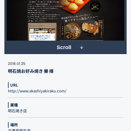
Scroll
2016.01.25
明石焼お好み焼き 樂 様
URL
http://www.akashiyakiraku.com/
業種
明石焼き店
場所
兵庫県明石市