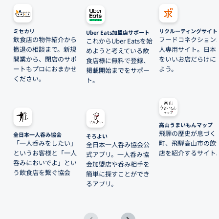
ミセカリ
リクルーティングサイト
Uber Eats加盟店サポート
飲食店の物件紹介から
フードコネクション
これからUber Eatsを始
撤退の相談まで。新規
人専用サイト。日本
めようと考えている飲
開業から、閉店のサポ
をいいお店だらけに
食店様に無料で登録、
ートもプロにおまかせ
よう。
掲載開始までをサポー
ください。
ト。
高山うまいもんマップ
飛騨の歴史が息づく
全日本一人呑み協会
そろよい
「一人呑みをしたい」
町、飛騨高山市の飲
全日本一人呑み協会公
というお客様と「一人
店を紹介するサイト
式アプリ。一人呑み協
呑みにおいでよ」とい
会加盟店や呑み相手を
う飲食店を繋ぐ協会
簡単に探すことができ
るアプリ。