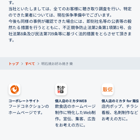
す。
当社といたしましては、全てのお客様に聴き取り調査を行い、特定
のできた業者については、現在係争準備中でございます。
今後も同様の事例が確認できた場合には、即刻社名等の公表等の毅
然たる措置を行うとともに、不正競争防止法第2条第1項第1号、会
社法第8条及び民法第709条等に基づく法的措置をとらさせて頂きま
す。
トップ
すべて
明石焼お好み焼き 樂
コーポレートサイト
個人店のミカタWEB
個人店のミカタ for 販促
フードコネクションの
飲食店のホームページ
店内ポップ、チラシ
ホームページです。
制作に特化したWeb制
看板、名刺制作など
作。宣伝、集客、広告
お考えの方に。
をお考えの方に。