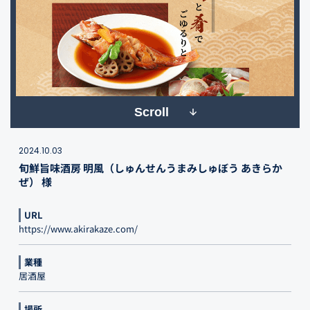
Scroll
2024.10.03
旬鮮旨味酒房 明風（しゅんせんうまみしゅぼう あきらか
ぜ） 様
URL
https://www.akirakaze.com/
業種
居酒屋
場所