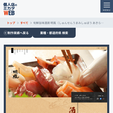
トップ
すべて
旬鮮旨味酒房 明風（しゅんせんうまみしゅぼう あきらかぜ）
制作実績へ戻る
業種・都道府県 検索