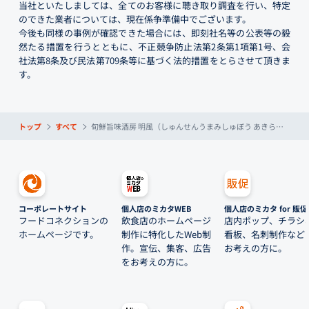
当社といたしましては、全てのお客様に聴き取り調査を行い、特定
のできた業者については、現在係争準備中でございます。
今後も同様の事例が確認できた場合には、即刻社名等の公表等の毅
然たる措置を行うとともに、不正競争防止法第2条第1項第1号、会
社法第8条及び民法第709条等に基づく法的措置をとらさせて頂きま
す。
トップ
すべて
旬鮮旨味酒房 明風（しゅんせんうまみしゅぼう あきらかぜ）
コーポレートサイト
個人店のミカタWEB
個人店のミカタ for 販促
フードコネクションの
飲食店のホームページ
店内ポップ、チラシ
ホームページです。
制作に特化したWeb制
看板、名刺制作など
作。宣伝、集客、広告
お考えの方に。
をお考えの方に。