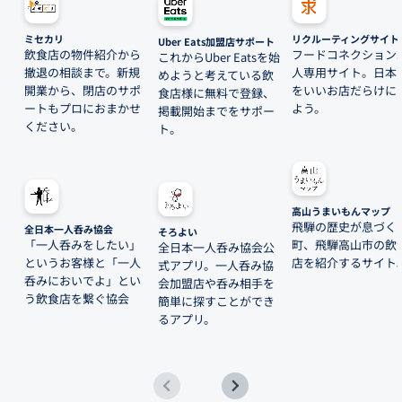
ミセカリ
リクルーティングサイト
Uber Eats加盟店サポート
飲食店の物件紹介から
フードコネクション
これからUber Eatsを始
撤退の相談まで。新規
人専用サイト。日本
めようと考えている飲
開業から、閉店のサポ
をいいお店だらけに
食店様に無料で登録、
ートもプロにおまかせ
よう。
掲載開始までをサポー
ください。
ト。
高山うまいもんマップ
飛騨の歴史が息づく
全日本一人呑み協会
そろよい
「一人呑みをしたい」
町、飛騨高山市の飲
全日本一人呑み協会公
というお客様と「一人
店を紹介するサイト
式アプリ。一人呑み協
呑みにおいでよ」とい
会加盟店や呑み相手を
う飲食店を繋ぐ協会
簡単に探すことができ
るアプリ。