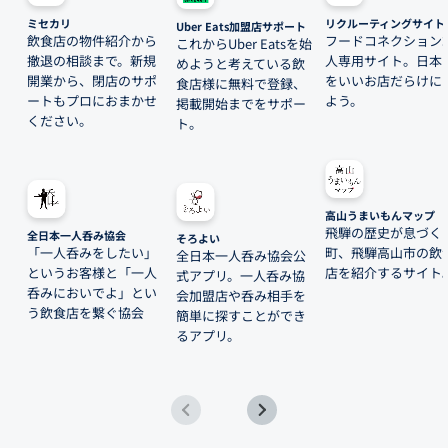
ミセカリ
リクルーティングサイト
Uber Eats加盟店サポート
飲食店の物件紹介から
フードコネクション
これからUber Eatsを始
撤退の相談まで。新規
人専用サイト。日本
めようと考えている飲
開業から、閉店のサポ
をいいお店だらけに
食店様に無料で登録、
ートもプロにおまかせ
よう。
掲載開始までをサポー
ください。
ト。
高山うまいもんマップ
飛騨の歴史が息づく
全日本一人呑み協会
そろよい
「一人呑みをしたい」
町、飛騨高山市の飲
全日本一人呑み協会公
というお客様と「一人
店を紹介するサイト
式アプリ。一人呑み協
呑みにおいでよ」とい
会加盟店や呑み相手を
う飲食店を繋ぐ協会
簡単に探すことができ
るアプリ。