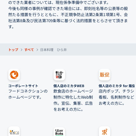
のできた業者については、現在係争準備中でございます。
今後も同様の事例が確認できた場合には、即刻社名等の公表等の毅
然たる措置を行うとともに、不正競争防止法第2条第1項第1号、会
社法第8条及び民法第709条等に基づく法的措置をとらさせて頂きま
す。
トップ
すべて
日本料理 ひら井
コーポレートサイト
個人店のミカタWEB
個人店のミカタ for 販促
フードコネクションの
飲食店のホームページ
店内ポップ、チラシ
ホームページです。
制作に特化したWeb制
看板、名刺制作など
作。宣伝、集客、広告
お考えの方に。
をお考えの方に。