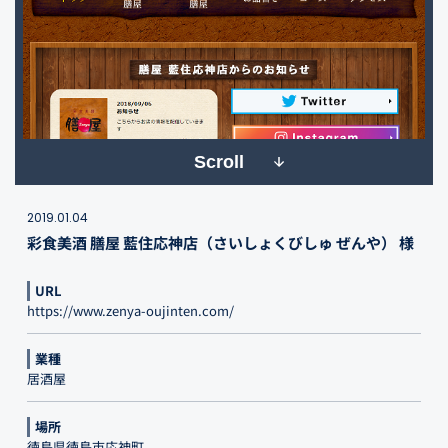
Scroll
2019.01.04
彩食美酒 膳屋 藍住応神店（さいしょくびしゅ ぜんや） 様
URL
https://www.zenya-oujinten.com/
業種
居酒屋
場所
徳島県徳島市応神町