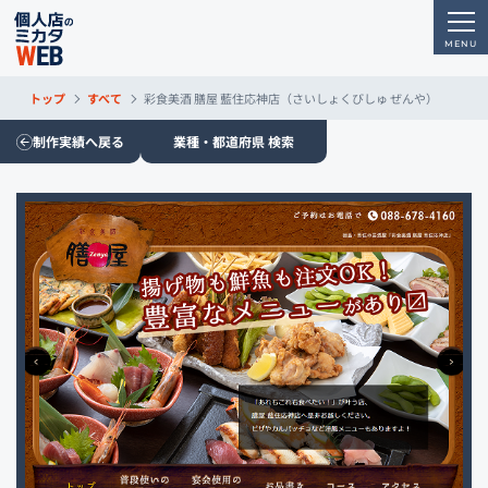
トップ
すべて
彩食美酒 膳屋 藍住応神店（さいしょくびしゅ ぜんや）
制作実績へ戻る
業種・都道府県 検索