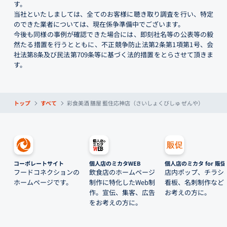
す。
当社といたしましては、全てのお客様に聴き取り調査を行い、特定
のできた業者については、現在係争準備中でございます。
今後も同様の事例が確認できた場合には、即刻社名等の公表等の毅
然たる措置を行うとともに、不正競争防止法第2条第1項第1号、会
社法第8条及び民法第709条等に基づく法的措置をとらさせて頂きま
す。
トップ
すべて
彩食美酒 膳屋 藍住応神店（さいしょくびしゅ ぜんや）
コーポレートサイト
個人店のミカタWEB
個人店のミカタ for 販促
フードコネクションの
飲食店のホームページ
店内ポップ、チラシ
ホームページです。
制作に特化したWeb制
看板、名刺制作など
作。宣伝、集客、広告
お考えの方に。
をお考えの方に。