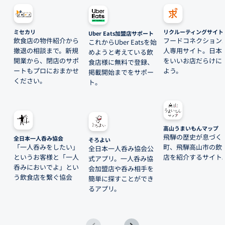
ミセカリ
リクルーティングサイト
Uber Eats加盟店サポート
飲食店の物件紹介から
フードコネクション
これからUber Eatsを始
撤退の相談まで。新規
人専用サイト。日本
めようと考えている飲
開業から、閉店のサポ
をいいお店だらけに
食店様に無料で登録、
ートもプロにおまかせ
よう。
掲載開始までをサポー
ください。
ト。
高山うまいもんマップ
飛騨の歴史が息づく
全日本一人呑み協会
そろよい
「一人呑みをしたい」
町、飛騨高山市の飲
全日本一人呑み協会公
というお客様と「一人
店を紹介するサイト
式アプリ。一人呑み協
呑みにおいでよ」とい
会加盟店や呑み相手を
う飲食店を繋ぐ協会
簡単に探すことができ
るアプリ。