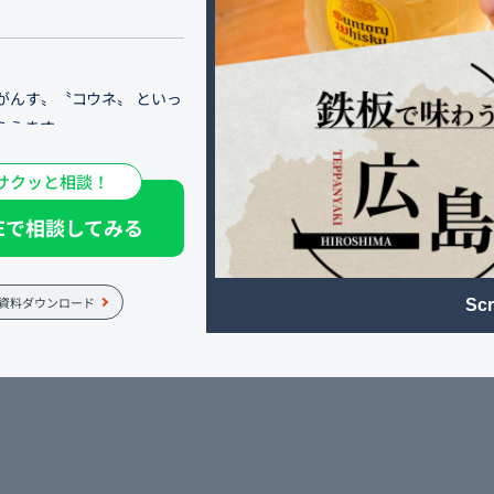
がんす〟〝コウネ〟 といっ
らえます。
サクッと相談！
光の際のお食事など、使い
をご利用ください。
NEで相談してみる
資料ダウンロード
Scr