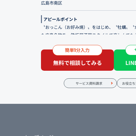
広島市南区
アピールポイント
〝おっこん（お好み焼）〟をはじめ、〝牡蠣〟〝
た広島名物を、鉄板居酒屋スタイルで楽しんでも
簡単
分入力
お仕事帰りの一杯はもちろん、飲み会・宴会・観
1
方はお客様次第です。 どうぞ幅広いシーンでえん
無料で相談してみる
LI
サービス資料請求
お役立ち