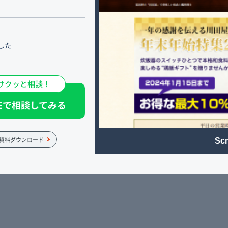
した
し、お店の魅力をアピール
れています。各ページにそ
サクッと相談！
NEで相談してみる
資料ダウンロード
Scr