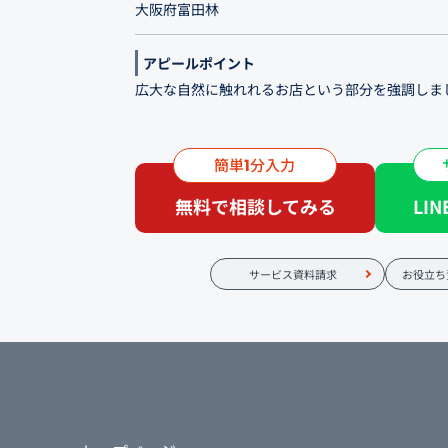
大阪府富田林
アピールポイント
広大な自然に触れれるお店という部分を強調しま
硝子張りのお店から見える景色をしっかり映し出
しました。身体に優しくというのを全てに意識さ
簡単
分入力
1
の内容も盛り込みました。
無料で相談してみる
LI
サービス資料請求
お役立ち