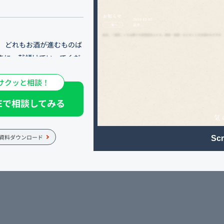
。 どれもお酒が進むものば
まに一献傾けていってくだ
サクッと相談！
のお集まりや、一人飲みに
NEで相談してみる
資料ダウンロード
Scr