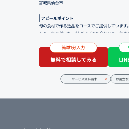
宮城県仙台市
アピールポイント
旬の食材で作る逸品をコースでご提供しています
かり。気の利いた、肴に旨い酒を合わせて、気ま
さい。
簡単
分入力
1
お食事を楽しむ一軒目利用はもちろん、少人数で
無料で相談してみる
LI
も気軽にどうぞ。
サービス資料請求
お役立ち