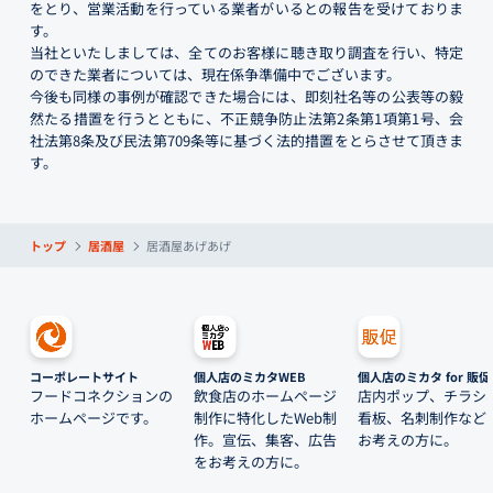
をとり、営業活動を行っている業者がいるとの報告を受けておりま
す。
当社といたしましては、全てのお客様に聴き取り調査を行い、特定
のできた業者については、現在係争準備中でございます。
今後も同様の事例が確認できた場合には、即刻社名等の公表等の毅
然たる措置を行うとともに、不正競争防止法第2条第1項第1号、会
社法第8条及び民法第709条等に基づく法的措置をとらさせて頂きま
す。
トップ
居酒屋
居酒屋あげあげ
コーポレートサイト
個人店のミカタWEB
個人店のミカタ for 販促
フードコネクションの
飲食店のホームページ
店内ポップ、チラシ
ホームページです。
制作に特化したWeb制
看板、名刺制作など
作。宣伝、集客、広告
お考えの方に。
をお考えの方に。