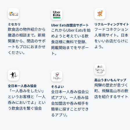
ミセカリ
リクルーティングサイト
Uber Eats加盟店サポート
飲食店の物件紹介から
フードコネクション
これからUber Eatsを始
撤退の相談まで。新規
人専用サイト。日本
めようと考えている飲
開業から、閉店のサポ
をいいお店だらけに
食店様に無料で登録、
ートもプロにおまかせ
よう。
掲載開始までをサポー
ください。
ト。
高山うまいもんマップ
飛騨の歴史が息づく
全日本一人呑み協会
そろよい
「一人呑みをしたい」
町、飛騨高山市の飲
全日本一人呑み協会公
というお客様と「一人
店を紹介するサイト
式アプリ。一人呑み協
呑みにおいでよ」とい
会加盟店や呑み相手を
う飲食店を繋ぐ協会
簡単に探すことができ
るアプリ。