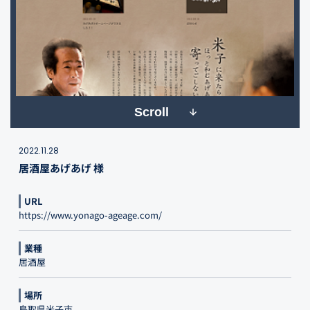
Scroll
2022.11.28
居酒屋あげあげ 様
URL
https://www.yonago-ageage.com/
業種
居酒屋
場所
鳥取県米子市