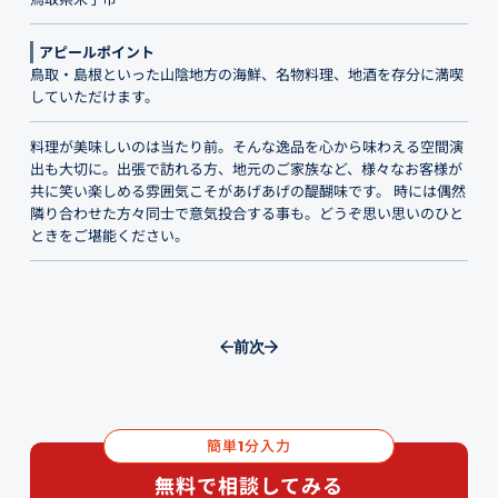
アピールポイント
鳥取・島根といった山陰地方の海鮮、名物料理、地酒を存分に満喫
していただけます。
料理が美味しいのは当たり前。そんな逸品を心から味わえる空間演
出も大切に。出張で訪れる方、地元のご家族など、様々なお客様が
共に笑い楽しめる雰囲気こそがあげあげの醍醐味です。 時には偶然
隣り合わせた方々同士で意気投合する事も。どうぞ思い思いのひと
ときをご堪能ください。
前
次
簡単
分入力
1
無料で相談してみる