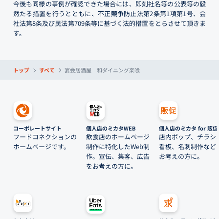
今後も同様の事例が確認できた場合には、即刻社名等の公表等の毅
然たる措置を行うとともに、不正競争防止法第2条第1項第1号、会
社法第8条及び民法第709条等に基づく法的措置をとらさせて頂きま
す。
トップ
すべて
宴会居酒屋 和ダイニング楽喰
コーポレートサイト
個人店のミカタWEB
個人店のミカタ for 販促
フードコネクションの
飲食店のホームページ
店内ポップ、チラシ
ホームページです。
制作に特化したWeb制
看板、名刺制作など
作。宣伝、集客、広告
お考えの方に。
をお考えの方に。