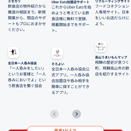
ミセカリ
リクルーティングサイト
Uber Eats加盟店サポート
飲食店の物件紹介から
フードコネクション
これからUber Eatsを始
撤退の相談まで。新規
人専用サイト。日本
めようと考えている飲
開業から、閉店のサポ
をいいお店だらけに
食店様に無料で登録、
ートもプロにおまかせ
よう。
掲載開始までをサポー
ください。
ト。
高山うまいもんマップ
飛騨の歴史が息づく
全日本一人呑み協会
そろよい
「一人呑みをしたい」
町、飛騨高山市の飲
全日本一人呑み協会公
というお客様と「一人
店を紹介するサイト
式アプリ。一人呑み協
呑みにおいでよ」とい
会加盟店や呑み相手を
う飲食店を繋ぐ協会
簡単に探すことができ
るアプリ。
簡単
分入力
1