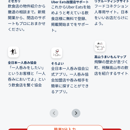
ミセカリ
リクルーティングサイト
Uber Eats加盟店サポート
飲食店の物件紹介から
フードコネクション
これからUber Eatsを始
撤退の相談まで。新規
人専用サイト。日本
めようと考えている飲
開業から、閉店のサポ
をいいお店だらけに
食店様に無料で登録、
ートもプロにおまかせ
よう。
掲載開始までをサポー
ください。
ト。
高山うまいもんマップ
飛騨の歴史が息づく
全日本一人呑み協会
そろよい
「一人呑みをしたい」
町、飛騨高山市の飲
全日本一人呑み協会公
というお客様と「一人
店を紹介するサイト
式アプリ。一人呑み協
呑みにおいでよ」とい
会加盟店や呑み相手を
う飲食店を繋ぐ協会
簡単に探すことができ
るアプリ。
簡単
分入力
1