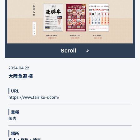
Scroll
2024.04.22
大陸食道 様
URL
https://www.tairiku-r.com/
業種
焼肉
場所
栃木・群馬・埼玉