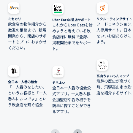
ミセカリ
リクルーティングサイト
Uber Eats加盟店サポート
飲食店の物件紹介から
フードコネクション
これからUber Eatsを始
撤退の相談まで。新規
人専用サイト。日本
めようと考えている飲
開業から、閉店のサポ
をいいお店だらけに
食店様に無料で登録、
ートもプロにおまかせ
よう。
掲載開始までをサポー
ください。
ト。
高山うまいもんマップ
飛騨の歴史が息づく
全日本一人呑み協会
そろよい
「一人呑みをしたい」
町、飛騨高山市の飲
全日本一人呑み協会公
というお客様と「一人
店を紹介するサイト
式アプリ。一人呑み協
呑みにおいでよ」とい
会加盟店や呑み相手を
う飲食店を繋ぐ協会
簡単に探すことができ
るアプリ。