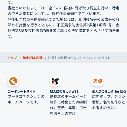
す。
当社といたしましては、全てのお客様に聴き取り調査を行い、特定
のできた業者については、現在係争準備中でございます。
今後も同様の事例が確認できた場合には、即刻社名等の公表等の毅
然たる措置を行うとともに、不正競争防止法第2条第1項第1号、会
社法第8条及び民法第709条等に基づく法的措置をとらさせて頂きま
す。
トップ
和食/日本料理
四季彩御料理わかな（しきさいおりょうりわかな）
コーポレートサイト
個人店のミカタWEB
個人店のミカタ for 販促
フードコネクションの
飲食店のホームページ
店内ポップ、チラシ
ホームページです。
制作に特化したWeb制
看板、名刺制作など
作。宣伝、集客、広告
お考えの方に。
をお考えの方に。