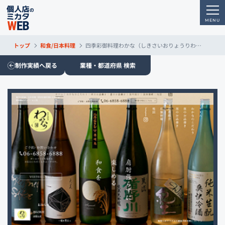
トップ
和食/日本料理
四季彩御料理わかな（しきさいおりょうりわかな）
制作実績へ戻る
業種・都道府県 検索