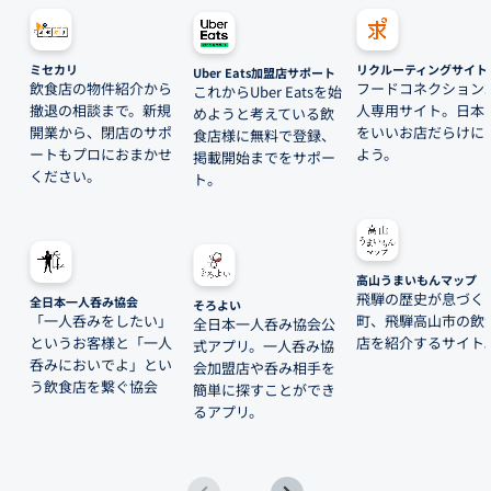
ミセカリ
リクルーティングサイト
Uber Eats加盟店サポート
飲食店の物件紹介から
フードコネクション
これからUber Eatsを始
撤退の相談まで。新規
人専用サイト。日本
めようと考えている飲
開業から、閉店のサポ
をいいお店だらけに
食店様に無料で登録、
ートもプロにおまかせ
よう。
掲載開始までをサポー
ください。
ト。
高山うまいもんマップ
飛騨の歴史が息づく
全日本一人呑み協会
そろよい
「一人呑みをしたい」
町、飛騨高山市の飲
全日本一人呑み協会公
というお客様と「一人
店を紹介するサイト
式アプリ。一人呑み協
呑みにおいでよ」とい
会加盟店や呑み相手を
う飲食店を繋ぐ協会
簡単に探すことができ
るアプリ。