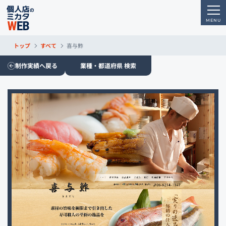
トップ
すべて
喜与鮓
制作実績へ戻る
業種・都道府県 検索