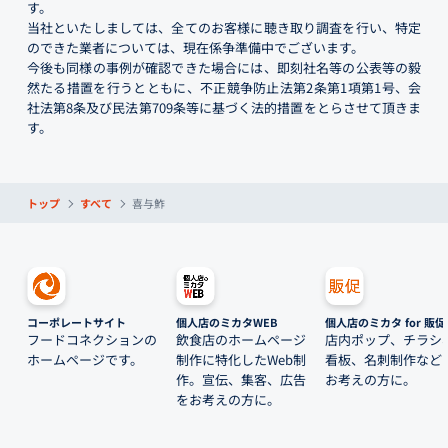
す。
当社といたしましては、全てのお客様に聴き取り調査を行い、特定
のできた業者については、現在係争準備中でございます。
今後も同様の事例が確認できた場合には、即刻社名等の公表等の毅
然たる措置を行うとともに、不正競争防止法第2条第1項第1号、会
社法第8条及び民法第709条等に基づく法的措置をとらさせて頂きま
す。
トップ
すべて
喜与鮓
コーポレートサイト
個人店のミカタWEB
個人店のミカタ for 販促
フードコネクションの
飲食店のホームページ
店内ポップ、チラシ
ホームページです。
制作に特化したWeb制
看板、名刺制作など
作。宣伝、集客、広告
お考えの方に。
をお考えの方に。