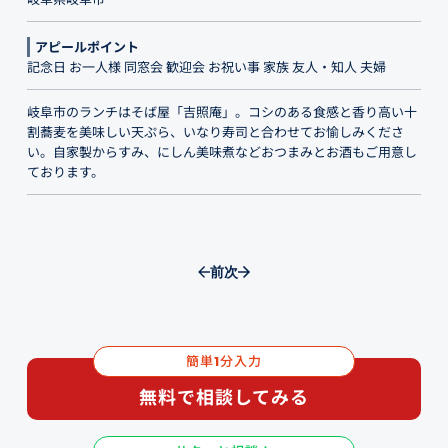
アピールポイント
記念日 お一人様 同窓会 歓迎会 お祝い事 家族 友人・知人 夫婦
岐阜市のランチはそば屋「吉照庵」。コシのある食感と香り高い十
割蕎麦を美味しい天ぷら、いなり寿司と合わせてお愉しみくださ
い。自家製からすみ、にしん美味煮などおつまみとお酒もご用意し
ております。
前
次
簡単
分入力
1
無料で相談してみる