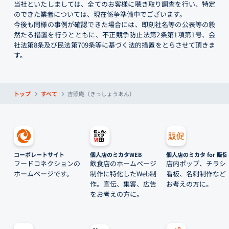
当社といたしましては、全てのお客様に聴き取り調査を行い、特定
のできた業者については、現在係争準備中でございます。
今後も同様の事例が確認できた場合には、即刻社名等の公表等の毅
然たる措置を行うとともに、不正競争防止法第2条第1項第1号、会
社法第8条及び民法第709条等に基づく法的措置をとらさせて頂きま
す。
トップ
すべて
吉照庵（きっしょうあん）
コーポレートサイト
個人店のミカタWEB
個人店のミカタ for 販促
フードコネクションの
飲食店のホームページ
店内ポップ、チラシ
ホームページです。
制作に特化したWeb制
看板、名刺制作など
作。宣伝、集客、広告
お考えの方に。
をお考えの方に。