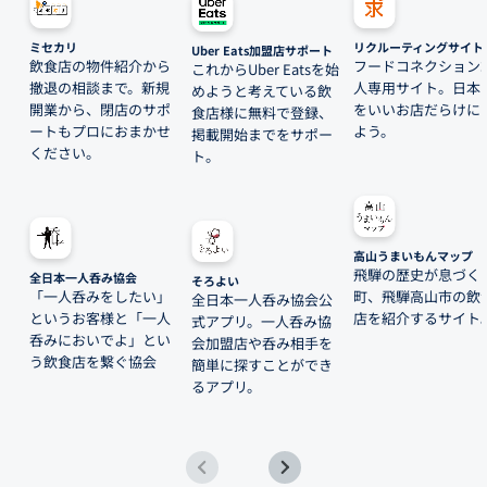
ミセカリ
リクルーティングサイト
Uber Eats加盟店サポート
飲食店の物件紹介から
フードコネクション
これからUber Eatsを始
撤退の相談まで。新規
人専用サイト。日本
めようと考えている飲
開業から、閉店のサポ
をいいお店だらけに
食店様に無料で登録、
ートもプロにおまかせ
よう。
掲載開始までをサポー
ください。
ト。
高山うまいもんマップ
飛騨の歴史が息づく
全日本一人呑み協会
そろよい
「一人呑みをしたい」
町、飛騨高山市の飲
全日本一人呑み協会公
というお客様と「一人
店を紹介するサイト
式アプリ。一人呑み協
呑みにおいでよ」とい
会加盟店や呑み相手を
う飲食店を繋ぐ協会
簡単に探すことができ
るアプリ。