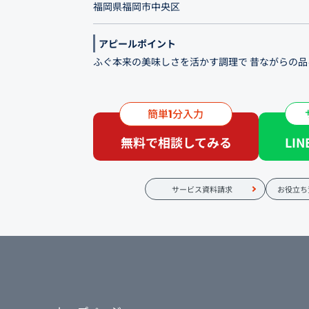
福岡県福岡市中央区
アピールポイント
ふぐ本来の美味しさを活かす調理で 昔ながらの品
日々のお食事から誕生日・記念日といった特別な
う重をお役立てくださいませ。
簡単
分入力
1
無料で相談してみる
LI
サービス資料請求
お役立ち