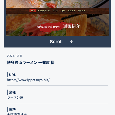
Scroll
2024.03.11
博多長浜ラーメン 一発屋 様
URL
https://www.ippatsuya.biz/
業種
ラーメン屋
場所
大阪府高槻市