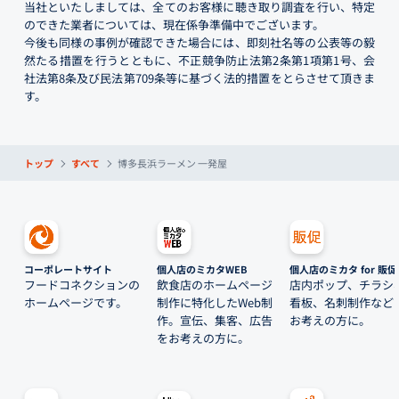
当社といたしましては、全てのお客様に聴き取り調査を行い、特定
のできた業者については、現在係争準備中でございます。
今後も同様の事例が確認できた場合には、即刻社名等の公表等の毅
然たる措置を行うとともに、不正競争防止法第2条第1項第1号、会
社法第8条及び民法第709条等に基づく法的措置をとらさせて頂きま
す。
トップ
すべて
博多長浜ラーメン 一発屋
コーポレートサイト
個人店のミカタWEB
個人店のミカタ for 販促
フードコネクションの
飲食店のホームページ
店内ポップ、チラシ
ホームページです。
制作に特化したWeb制
看板、名刺制作など
作。宣伝、集客、広告
お考えの方に。
をお考えの方に。