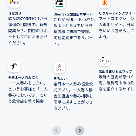
ミセカリ
リクルーティングサイト
Uber Eats加盟店サポート
飲食店の物件紹介から
フードコネクション
これからUber Eatsを始
撤退の相談まで。新規
人専用サイト。日本
めようと考えている飲
開業から、閉店のサポ
をいいお店だらけに
食店様に無料で登録、
ートもプロにおまかせ
よう。
掲載開始までをサポー
ください。
ト。
高山うまいもんマップ
飛騨の歴史が息づく
全日本一人呑み協会
そろよい
「一人呑みをしたい」
町、飛騨高山市の飲
全日本一人呑み協会公
というお客様と「一人
店を紹介するサイト
式アプリ。一人呑み協
呑みにおいでよ」とい
会加盟店や呑み相手を
う飲食店を繋ぐ協会
簡単に探すことができ
るアプリ。