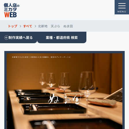
トップ
すべて
北新地 天ぷら ぬま田
制作実績へ戻る
業種・都道府県 検索