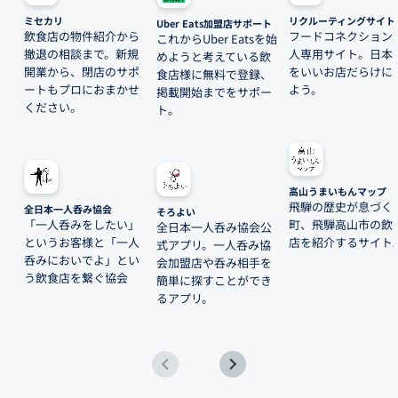
ミセカリ
リクルーティングサイト
Uber Eats加盟店サポート
飲食店の物件紹介から
フードコネクション
これからUber Eatsを始
撤退の相談まで。新規
人専用サイト。日本
めようと考えている飲
開業から、閉店のサポ
をいいお店だらけに
食店様に無料で登録、
ートもプロにおまかせ
よう。
掲載開始までをサポー
ください。
ト。
高山うまいもんマップ
飛騨の歴史が息づく
全日本一人呑み協会
そろよい
「一人呑みをしたい」
町、飛騨高山市の飲
全日本一人呑み協会公
というお客様と「一人
店を紹介するサイト
式アプリ。一人呑み協
呑みにおいでよ」とい
会加盟店や呑み相手を
う飲食店を繋ぐ協会
簡単に探すことができ
るアプリ。