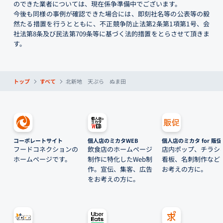
のできた業者については、現在係争準備中でございます。
今後も同様の事例が確認できた場合には、即刻社名等の公表等の毅
然たる措置を行うとともに、不正競争防止法第2条第1項第1号、会
社法第8条及び民法第709条等に基づく法的措置をとらさせて頂きま
す。
トップ
すべて
北新地 天ぷら ぬま田
コーポレートサイト
個人店のミカタWEB
個人店のミカタ for 販促
フードコネクションの
飲食店のホームページ
店内ポップ、チラシ
ホームページです。
制作に特化したWeb制
看板、名刺制作など
作。宣伝、集客、広告
お考えの方に。
をお考えの方に。