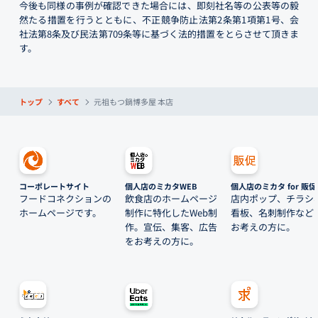
今後も同様の事例が確認できた場合には、即刻社名等の公表等の毅
然たる措置を行うとともに、不正競争防止法第2条第1項第1号、会
社法第8条及び民法第709条等に基づく法的措置をとらさせて頂きま
す。
トップ
すべて
元祖もつ鍋博多屋 本店
コーポレートサイト
個人店のミカタWEB
個人店のミカタ for 販促
フードコネクションの
飲食店のホームページ
店内ポップ、チラシ
ホームページです。
制作に特化したWeb制
看板、名刺制作など
作。宣伝、集客、広告
お考えの方に。
をお考えの方に。