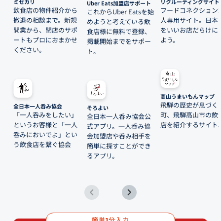
ミセカリ
リクルーティングサイト
Uber Eats加盟店サポート
飲食店の物件紹介から
フードコネクション
これからUber Eatsを始
撤退の相談まで。新規
人専用サイト。日本
めようと考えている飲
開業から、閉店のサポ
をいいお店だらけに
食店様に無料で登録、
ートもプロにおまかせ
よう。
掲載開始までをサポー
ください。
ト。
高山うまいもんマップ
飛騨の歴史が息づく
全日本一人呑み協会
そろよい
「一人呑みをしたい」
町、飛騨高山市の飲
全日本一人呑み協会公
というお客様と「一人
店を紹介するサイト
式アプリ。一人呑み協
呑みにおいでよ」とい
会加盟店や呑み相手を
う飲食店を繋ぐ協会
簡単に探すことができ
るアプリ。
簡単
分入力
1