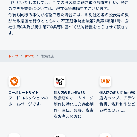
当社といたしましては、全てのお客様に聴き取り調査を行い、特定
のできた業者については、現在係争準備中でございます。
今後も同様の事例が確認できた場合には、即刻社名等の公表等の毅
然たる措置を行うとともに、不正競争防止法第2条第1項第1号、会
社法第8条及び民法第709条等に基づく法的措置をとらさせて頂きま
す。
トップ
すべて
佐藤商店
コーポレートサイト
個人店のミカタWEB
個人店のミカタ for 販促
フードコネクションの
飲食店のホームページ
店内ポップ、チラシ
ホームページです。
制作に特化したWeb制
看板、名刺制作など
作。宣伝、集客、広告
お考えの方に。
をお考えの方に。