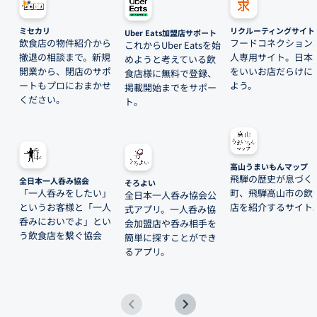
ミセカリ
リクルーティングサイト
Uber Eats加盟店サポート
飲食店の物件紹介から
フードコネクション
これからUber Eatsを始
撤退の相談まで。新規
人専用サイト。日本
めようと考えている飲
開業から、閉店のサポ
をいいお店だらけに
食店様に無料で登録、
ートもプロにおまかせ
よう。
掲載開始までをサポー
ください。
ト。
高山うまいもんマップ
飛騨の歴史が息づく
全日本一人呑み協会
そろよい
「一人呑みをしたい」
町、飛騨高山市の飲
全日本一人呑み協会公
というお客様と「一人
店を紹介するサイト
式アプリ。一人呑み協
呑みにおいでよ」とい
会加盟店や呑み相手を
う飲食店を繋ぐ協会
簡単に探すことができ
るアプリ。