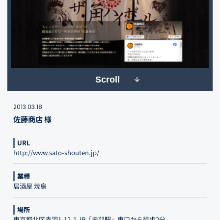
Scroll
2013.03.18
佐藤商店 様
URL
http://www.sato-shouten.jp/
業種
居酒屋 焼鳥
場所
東京都北区赤羽1-12-1 JR「赤羽駅」東口から徒歩2分