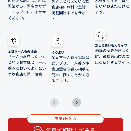
撤退の相談まで。新規
人専用サイト。日本
めようと考えている飲
開業から、閉店のサポ
をいいお店だらけに
食店様に無料で登録、
ートもプロにおまかせ
よう。
掲載開始までをサポー
ください。
ト。
高山うまいもんマップ
飛騨の歴史が息づく
全日本一人呑み協会
そろよい
「一人呑みをしたい」
町、飛騨高山市の飲
全日本一人呑み協会公
というお客様と「一人
店を紹介するサイト
式アプリ。一人呑み協
呑みにおいでよ」とい
会加盟店や呑み相手を
う飲食店を繋ぐ協会
簡単に探すことができ
るアプリ。
簡単
分入力
1
無料で相談してみる