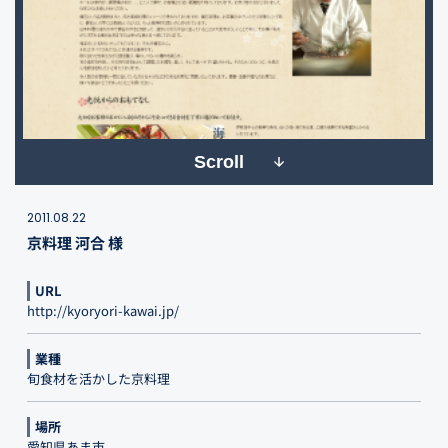
Scroll
2011.08.22
京料理 河合 様
URL
http://kyoryori-kawai.jp/
業種
旬食材を活かした京料理
場所
愛知県あま市