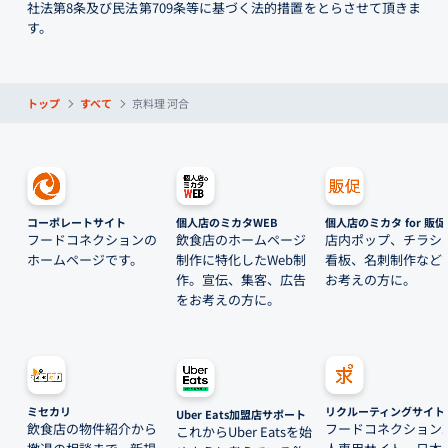
社法第8条及び民法第709条等に基づく法的措置をとらさせて頂きま
す。
トップ
すべて
京料理 河合
コーポレートサイト
個人店のミカタWEB
個人店のミカタ for 販促
フードコネクションの
飲食店のホームページ
店内ポップ、チラシ
ホームページです。
制作に特化したWeb制
看板、名刺制作など
作。宣伝、集客、広告
お考えの方に。
をお考えの方に。
ミセカリ
リクルーティングサイト
Uber Eats加盟店サポート
飲食店の物件紹介から
フードコネクション
これからUber Eatsを始