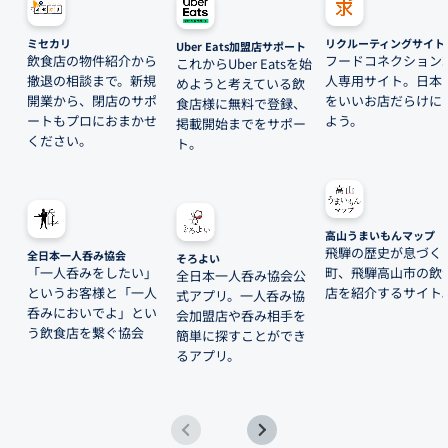
ミセカリ
リクルーティングサイト
Uber Eats加盟店サポート
飲食店の物件紹介から
フードコネクション
これからUber Eatsを始
撤退の相談まで。新規
人専用サイト。日本
めようと考えている飲
開業から、閉店のサポ
をいいお店だらけに
食店様に無料で登録、
ートもプロにおまかせ
よう。
掲載開始までをサポー
ください。
ト。
高山うまいもんマップ
飛騨の歴史が息づく
全日本一人呑み協会
そろよい
「一人呑みをしたい」
町、飛騨高山市の飲
全日本一人呑み協会公
というお客様と「一人
店を紹介するサイト
式アプリ。一人呑み協
呑みにおいでよ」とい
会加盟店や呑み相手を
う飲食店を繋ぐ協会
簡単に探すことができ
るアプリ。