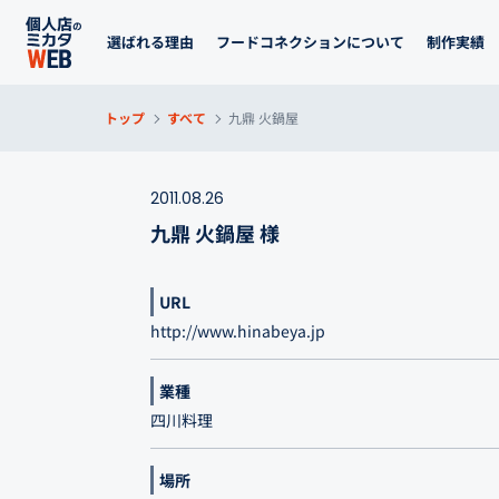
選ばれる理由
フードコネクションについて
制作実績
トップ
すべて
九鼎 火鍋屋
2011.08.26
九鼎 火鍋屋 様
URL
http://www.hinabeya.jp
業種
四川料理
場所