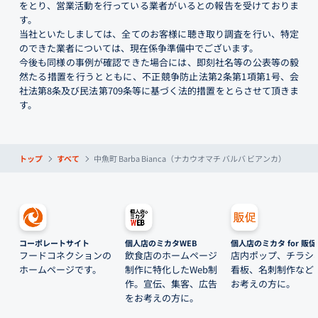
をとり、営業活動を行っている業者がいるとの報告を受けておりま
す。
当社といたしましては、全てのお客様に聴き取り調査を行い、特定
のできた業者については、現在係争準備中でございます。
今後も同様の事例が確認できた場合には、即刻社名等の公表等の毅
然たる措置を行うとともに、不正競争防止法第2条第1項第1号、会
社法第8条及び民法第709条等に基づく法的措置をとらさせて頂きま
す。
トップ
すべて
中魚町 Barba Bianca（ナカウオマチ バルバ ビアンカ）
コーポレートサイト
個人店のミカタWEB
個人店のミカタ for 販促
フードコネクションの
飲食店のホームページ
店内ポップ、チラシ
ホームページです。
制作に特化したWeb制
看板、名刺制作など
作。宣伝、集客、広告
お考えの方に。
をお考えの方に。