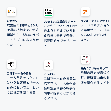
ミセカリ
リクルーティングサイト
Uber Eats加盟店サポート
飲食店の物件紹介から
フードコネクション
これからUber Eatsを始
撤退の相談まで。新規
人専用サイト。日本
めようと考えている飲
開業から、閉店のサポ
をいいお店だらけに
食店様に無料で登録、
ートもプロにおまかせ
よう。
掲載開始までをサポー
ください。
ト。
高山うまいもんマップ
飛騨の歴史が息づく
全日本一人呑み協会
そろよい
「一人呑みをしたい」
町、飛騨高山市の飲
全日本一人呑み協会公
というお客様と「一人
店を紹介するサイト
式アプリ。一人呑み協
呑みにおいでよ」とい
会加盟店や呑み相手を
う飲食店を繋ぐ協会
簡単に探すことができ
るアプリ。