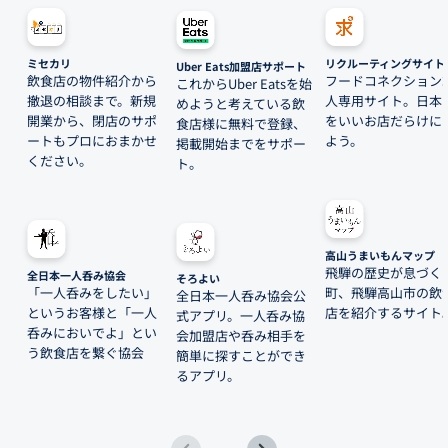
ミセカリ
リクルーティングサイト
Uber Eats加盟店サポート
飲食店の物件紹介から
フードコネクション
これからUber Eatsを始
撤退の相談まで。新規
人専用サイト。日本
めようと考えている飲
開業から、閉店のサポ
をいいお店だらけに
食店様に無料で登録、
ートもプロにおまかせ
よう。
掲載開始までをサポー
ください。
ト。
高山うまいもんマップ
飛騨の歴史が息づく
全日本一人呑み協会
そろよい
「一人呑みをしたい」
町、飛騨高山市の飲
全日本一人呑み協会公
というお客様と「一人
店を紹介するサイト
式アプリ。一人呑み協
呑みにおいでよ」とい
会加盟店や呑み相手を
う飲食店を繋ぐ協会
簡単に探すことができ
るアプリ。