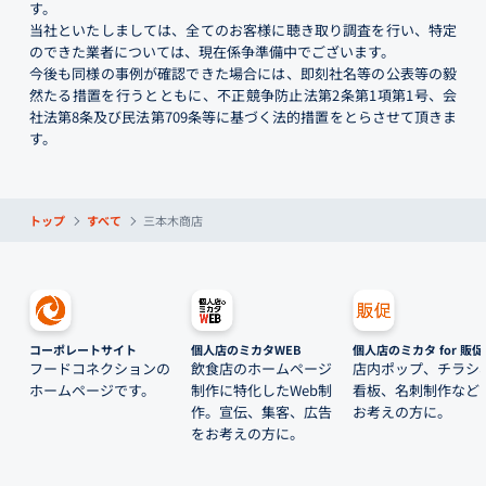
す。
当社といたしましては、全てのお客様に聴き取り調査を行い、特定
のできた業者については、現在係争準備中でございます。
今後も同様の事例が確認できた場合には、即刻社名等の公表等の毅
然たる措置を行うとともに、不正競争防止法第2条第1項第1号、会
社法第8条及び民法第709条等に基づく法的措置をとらさせて頂きま
す。
トップ
すべて
三本木商店
コーポレートサイト
個人店のミカタWEB
個人店のミカタ for 販促
フードコネクションの
飲食店のホームページ
店内ポップ、チラシ
ホームページです。
制作に特化したWeb制
看板、名刺制作など
作。宣伝、集客、広告
お考えの方に。
をお考えの方に。