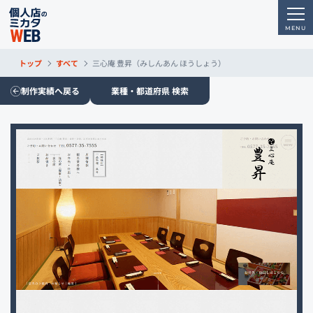
トップ
すべて
三心庵 豊昇（みしんあん ほうしょう）
制作実績へ戻る
業種・都道府県 検索