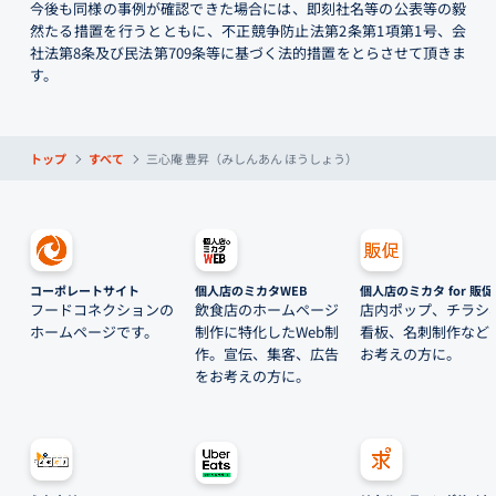
今後も同様の事例が確認できた場合には、即刻社名等の公表等の毅
然たる措置を行うとともに、不正競争防止法第2条第1項第1号、会
社法第8条及び民法第709条等に基づく法的措置をとらさせて頂きま
す。
トップ
すべて
三心庵 豊昇（みしんあん ほうしょう）
コーポレートサイト
個人店のミカタWEB
個人店のミカタ for 販促
フードコネクションの
飲食店のホームページ
店内ポップ、チラシ
ホームページです。
制作に特化したWeb制
看板、名刺制作など
作。宣伝、集客、広告
お考えの方に。
をお考えの方に。