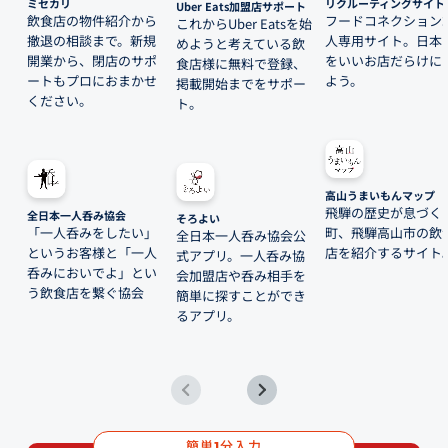
ミセカリ
リクルーティングサイト
Uber Eats加盟店サポート
飲食店の物件紹介から
フードコネクション
これからUber Eatsを始
撤退の相談まで。新規
人専用サイト。日本
めようと考えている飲
開業から、閉店のサポ
をいいお店だらけに
食店様に無料で登録、
ートもプロにおまかせ
よう。
掲載開始までをサポー
ください。
ト。
高山うまいもんマップ
飛騨の歴史が息づく
全日本一人呑み協会
そろよい
「一人呑みをしたい」
町、飛騨高山市の飲
全日本一人呑み協会公
というお客様と「一人
店を紹介するサイト
式アプリ。一人呑み協
呑みにおいでよ」とい
会加盟店や呑み相手を
う飲食店を繋ぐ協会
簡単に探すことができ
るアプリ。
簡単
分入力
1