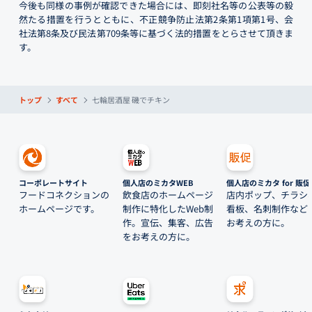
今後も同様の事例が確認できた場合には、即刻社名等の公表等の毅
然たる措置を行うとともに、不正競争防止法第2条第1項第1号、会
社法第8条及び民法第709条等に基づく法的措置をとらさせて頂きま
す。
トップ
すべて
七輪居酒屋 磯でチキン
コーポレートサイト
個人店のミカタWEB
個人店のミカタ for 販促
フードコネクションの
飲食店のホームページ
店内ポップ、チラシ
ホームページです。
制作に特化したWeb制
看板、名刺制作など
作。宣伝、集客、広告
お考えの方に。
をお考えの方に。