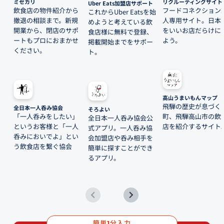
ミセカリ
リクルーティングサイト
Uber Eats加盟店サポート
飲食店の物件紹介から
フードコネクション
これからUber Eatsを始
撤退の相談まで。新規
人専用サイト。日本
めようと考えている飲
開業から、閉店のサポ
をいいお店だらけに
食店様に無料で登録、
ートもプロにおまかせ
よう。
掲載開始までをサポー
ください。
ト。
高山うまいもんマップ
飛騨の歴史が息づく
全日本一人呑み協会
そろよい
「一人呑みをしたい」
町、飛騨高山市の飲
全日本一人呑み協会公
というお客様と「一人
店を紹介するサイト
式アプリ。一人呑み協
呑みにおいでよ」とい
会加盟店や呑み相手を
う飲食店を繋ぐ協会
簡単に探すことができ
るアプリ。
簡単
分入力
1