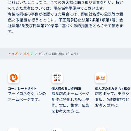
当社といたしましては、全てのお客様に聴き取り調査を行い、特定
のできた業者については、現在係争準備中でございます。
今後も同様の事例が確認できた場合には、即刻社名等の公表等の毅
然たる措置を行うとともに、不正競争防止法第2条第1項第1号、会
社法第8条及び民法第709条等に基づく法的措置をとらさせて頂きま
す。
トップ
すべて
ビストロ KIMURA（キムラ）
コーポレートサイト
個人店のミカタWEB
個人店のミカタ for 販促
フードコネクションの
飲食店のホームページ
店内ポップ、チラシ
ホームページです。
制作に特化したWeb制
看板、名刺制作など
作。宣伝、集客、広告
お考えの方に。
をお考えの方に。