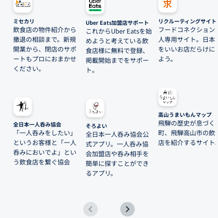
ミセカリ
リクルーティングサイト
Uber Eats加盟店サポート
飲食店の物件紹介から
フードコネクション
これからUber Eatsを始
撤退の相談まで。新規
人専用サイト。日本
めようと考えている飲
開業から、閉店のサポ
をいいお店だらけに
食店様に無料で登録、
ートもプロにおまかせ
よう。
掲載開始までをサポー
ください。
ト。
高山うまいもんマップ
飛騨の歴史が息づく
全日本一人呑み協会
そろよい
「一人呑みをしたい」
町、飛騨高山市の飲
全日本一人呑み協会公
というお客様と「一人
店を紹介するサイト
式アプリ。一人呑み協
呑みにおいでよ」とい
会加盟店や呑み相手を
う飲食店を繋ぐ協会
簡単に探すことができ
るアプリ。