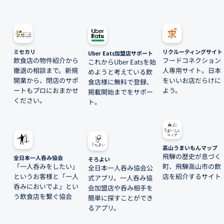
ミセカリ
リクルーティングサイト
Uber Eats加盟店サポート
飲食店の物件紹介から
フードコネクション
これからUber Eatsを始
撤退の相談まで。新規
人専用サイト。日本
めようと考えている飲
開業から、閉店のサポ
をいいお店だらけに
食店様に無料で登録、
ートもプロにおまかせ
よう。
掲載開始までをサポー
ください。
ト。
高山うまいもんマップ
飛騨の歴史が息づく
全日本一人呑み協会
そろよい
「一人呑みをしたい」
町、飛騨高山市の飲
全日本一人呑み協会公
というお客様と「一人
店を紹介するサイト
式アプリ。一人呑み協
呑みにおいでよ」とい
会加盟店や呑み相手を
う飲食店を繋ぐ協会
簡単に探すことができ
るアプリ。