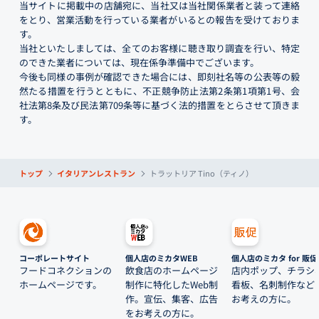
当サイトに掲載中の店舗宛に、当社又は当社関係業者と装って連絡
をとり、営業活動を行っている業者がいるとの報告を受けておりま
す。
当社といたしましては、全てのお客様に聴き取り調査を行い、特定
のできた業者については、現在係争準備中でございます。
今後も同様の事例が確認できた場合には、即刻社名等の公表等の毅
然たる措置を行うとともに、不正競争防止法第2条第1項第1号、会
社法第8条及び民法第709条等に基づく法的措置をとらさせて頂きま
す。
トップ
イタリアンレストラン
トラットリア Tino（ティノ）
コーポレートサイト
個人店のミカタWEB
個人店のミカタ for 販促
フードコネクションの
飲食店のホームページ
店内ポップ、チラシ
ホームページです。
制作に特化したWeb制
看板、名刺制作など
作。宣伝、集客、広告
お考えの方に。
をお考えの方に。