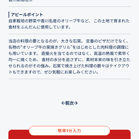
アピールポイント
自家栽培の野菜や香川名産のオリーブ牛など、 この土地で育まれた
食材をふんだんに使用しています。
当店の料理の要となるのが、大きな石窯。 定番のピザだけでなく、
名物の“オリーブ牛の窯焼きグリル”をはじめとした肉料理の調理に
も用いています。 直接火を当てるのではなく、高温の熱風で素早く
均一に焼くため、 食材の水分を逃さずに、素材本来の味を引き立た
せられるのがその強み。石窯で焼き上げた料理の数々はテイクアウ
トもできますので、ぜひ気軽にお楽しみください。
前
次
簡単
分入力
1