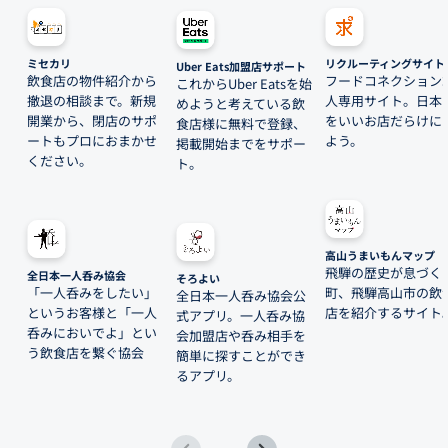
ミセカリ
リクルーティングサイト
Uber Eats加盟店サポート
飲食店の物件紹介から
フードコネクション
これからUber Eatsを始
撤退の相談まで。新規
人専用サイト。日本
めようと考えている飲
開業から、閉店のサポ
をいいお店だらけに
食店様に無料で登録、
ートもプロにおまかせ
よう。
掲載開始までをサポー
ください。
ト。
高山うまいもんマップ
飛騨の歴史が息づく
全日本一人呑み協会
そろよい
「一人呑みをしたい」
町、飛騨高山市の飲
全日本一人呑み協会公
というお客様と「一人
店を紹介するサイト
式アプリ。一人呑み協
呑みにおいでよ」とい
会加盟店や呑み相手を
う飲食店を繋ぐ協会
簡単に探すことができ
るアプリ。