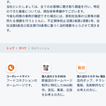
す。
当社といたしましては、全てのお客様に聴き取り調査を行い、特定
のできた業者については、現在係争準備中でございます。
今後も同様の事例が確認できた場合には、即刻社名等の公表等の毅
然たる措置を行うとともに、不正競争防止法第2条第1項第1号、会
社法第8条及び民法第709条等に基づく法的措置をとらさせて頂きま
す。
トップ
すべて
セルフィッシュ
コーポレートサイト
個人店のミカタWEB
個人店のミカタ for 販促
フードコネクションの
飲食店のホームページ
店内ポップ、チラシ
ホームページです。
制作に特化したWeb制
看板、名刺制作など
作。宣伝、集客、広告
お考えの方に。
をお考えの方に。