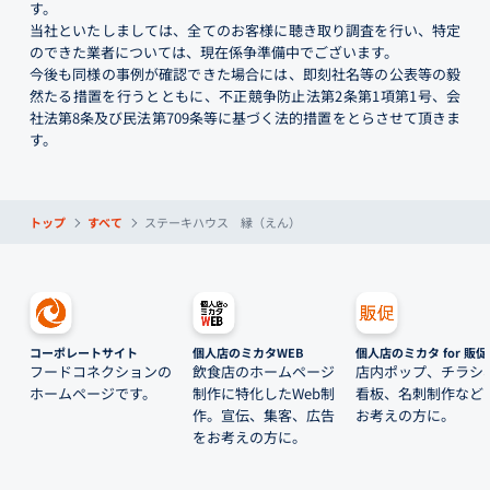
す。
当社といたしましては、全てのお客様に聴き取り調査を行い、特定
のできた業者については、現在係争準備中でございます。
今後も同様の事例が確認できた場合には、即刻社名等の公表等の毅
然たる措置を行うとともに、不正競争防止法第2条第1項第1号、会
社法第8条及び民法第709条等に基づく法的措置をとらさせて頂きま
す。
トップ
すべて
ステーキハウス 縁（えん）
コーポレートサイト
個人店のミカタWEB
個人店のミカタ for 販促
フードコネクションの
飲食店のホームページ
店内ポップ、チラシ
ホームページです。
制作に特化したWeb制
看板、名刺制作など
作。宣伝、集客、広告
お考えの方に。
をお考えの方に。