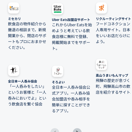
ミセカリ
リクルーティングサイト
Uber Eats加盟店サポート
飲食店の物件紹介から
フードコネクション
これからUber Eatsを始
撤退の相談まで。新規
人専用サイト。日本
めようと考えている飲
開業から、閉店のサポ
をいいお店だらけに
食店様に無料で登録、
ートもプロにおまかせ
よう。
掲載開始までをサポー
ください。
ト。
高山うまいもんマップ
飛騨の歴史が息づく
全日本一人呑み協会
そろよい
「一人呑みをしたい」
町、飛騨高山市の飲
全日本一人呑み協会公
というお客様と「一人
店を紹介するサイト
式アプリ。一人呑み協
呑みにおいでよ」とい
会加盟店や呑み相手を
う飲食店を繋ぐ協会
簡単に探すことができ
るアプリ。