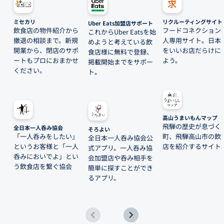
ミセカリ
リクルーティングサイト
Uber Eats加盟店サポート
飲食店の物件紹介から
フードコネクション
これからUber Eatsを始
撤退の相談まで。新規
人専用サイト。日本
めようと考えている飲
開業から、閉店のサポ
をいいお店だらけに
食店様に無料で登録、
ートもプロにおまかせ
よう。
掲載開始までをサポー
ください。
ト。
高山うまいもんマップ
飛騨の歴史が息づく
全日本一人呑み協会
そろよい
「一人呑みをしたい」
町、飛騨高山市の飲
全日本一人呑み協会公
というお客様と「一人
店を紹介するサイト
式アプリ。一人呑み協
呑みにおいでよ」とい
会加盟店や呑み相手を
う飲食店を繋ぐ協会
簡単に探すことができ
るアプリ。