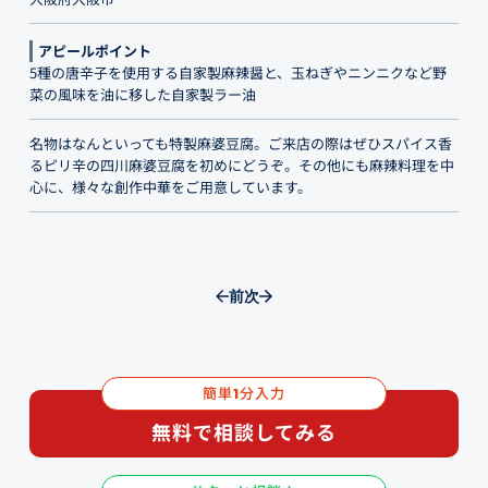
アピールポイント
5種の唐辛子を使用する自家製麻辣醤と、玉ねぎやニンニクなど野
菜の風味を油に移した自家製ラー油
名物はなんといっても特製麻婆豆腐。ご来店の際はぜひスパイス香
るピリ辛の四川麻婆豆腐を初めにどうぞ。その他にも麻辣料理を中
心に、様々な創作中華をご用意しています。
前
次
簡単
分入力
1
無料で相談してみる