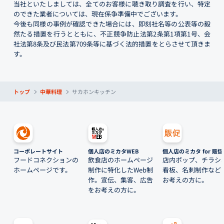
当社といたしましては、全てのお客様に聴き取り調査を行い、特定
のできた業者については、現在係争準備中でございます。
今後も同様の事例が確認できた場合には、即刻社名等の公表等の毅
然たる措置を行うとともに、不正競争防止法第2条第1項第1号、会
社法第8条及び民法第709条等に基づく法的措置をとらさせて頂きま
す。
トップ
中華料理
サカホンキッチン
コーポレートサイト
個人店のミカタWEB
個人店のミカタ for 販促
フードコネクションの
飲食店のホームページ
店内ポップ、チラシ
ホームページです。
制作に特化したWeb制
看板、名刺制作など
作。宣伝、集客、広告
お考えの方に。
をお考えの方に。