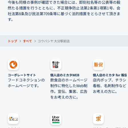
今後も同様の事例が確認できた場合には、即刻社名等の公表等の毅
然たる措置を行うとともに、不正競争防止法第2条第1項第1号、会
社法第8条及び民法第709条等に基づく法的措置をとらさせて頂きま
す。
トップ
すべて
コウバシヤ 大分駅前店
コーポレートサイト
個人店のミカタWEB
個人店のミカタ for 販促
フードコネクションの
飲食店のホームページ
店内ポップ、チラシ
ホームページです。
制作に特化したWeb制
看板、名刺制作など
作。宣伝、集客、広告
お考えの方に。
をお考えの方に。