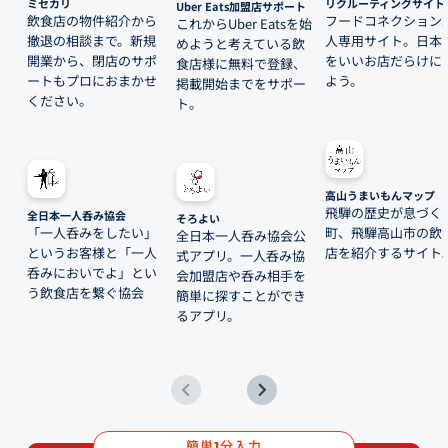
ミセカリ
リクルーティングサイト
Uber Eats加盟店サポート
飲食店の物件紹介から
フードコネクション
これからUber Eatsを始
撤退の相談まで。新規
人専用サイト。日本
めようと考えている飲
開業から、閉店のサポ
をいいお店だらけに
食店様に無料で登録、
ートもプロにおまかせ
よう。
掲載開始までをサポー
ください。
ト。
高山うまいもんマップ
飛騨の歴史が息づく
全日本一人呑み協会
そろよい
「一人呑みをしたい」
町、飛騨高山市の飲
全日本一人呑み協会公
というお客様と「一人
店を紹介するサイト
式アプリ。一人呑み協
呑みにおいでよ」とい
会加盟店や呑み相手を
う飲食店を繋ぐ協会
簡単に探すことができ
るアプリ。
簡単
分入力
1