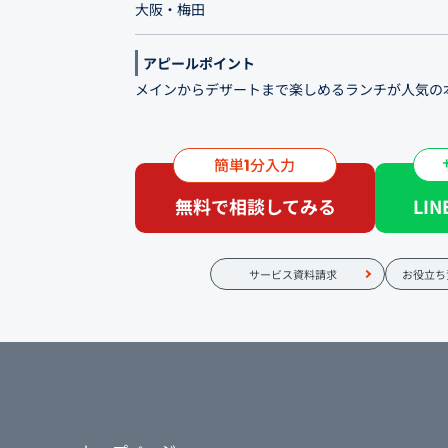
大阪・梅田
アピールポイント
メインからデザートまで楽しめるランチが人気の
難波の人気タイ料理店「クンテープ」は、 2017
たしました。 本店と同じくタイ出身の料理人が
簡単
分入力
1
けします。ディナータイムでのお食事はもちろん
無料で相談してみる
LI
グも人気です。フードイベントやメディアで話題
ーかき氷」をお見逃しなく。お昼から17時までの
サービス資料請求
お役立ち