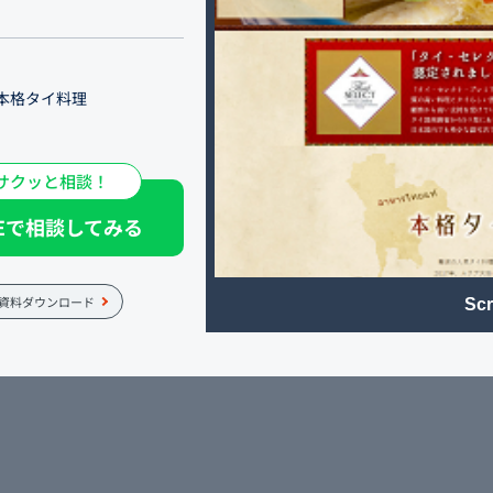
本格タイ料理
年、ルクア大阪にも出店い
腕をふるい、本場の味をお届
サクッと相談！
、ランチライムのバイキン
NEで相談してみる
のオリジナル「濃厚マンゴ
昼のみもOK！
資料ダウンロード
Scr