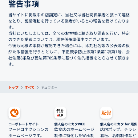
警告事項
当サイトに掲載中の店舗宛に、当社又は当社関係業者と装って連絡
をとり、営業活動を行っている業者がいるとの報告を受けておりま
す。
当社といたしましては、全てのお客様に聴き取り調査を行い、特定
のできた業者については、現在係争準備中でございます。
今後も同様の事例が確認できた場合には、即刻社名等の公表等の毅
然たる措置を行うとともに、不正競争防止法第2条第1項第1号、会
社法第8条及び民法第709条等に基づく法的措置をとらさせて頂きま
す。
トップ
すべて
ギュウミー
コーポレートサイト
個人店のミカタWEB
個人店のミカタ for 販促
フードコネクションの
飲食店のホームページ
店内ポップ、チラシ
ホームページです。
制作に特化したWeb制
看板、名刺制作など