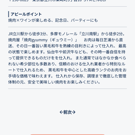
アピールポイント
焼肉×ワインが楽しめる、記念日、パーティーにも
JR立川駅から徒歩3分、多摩モノレール「立川南駅」から徒歩2分。
焼肉屋「焼肉gyummy（ギュウミー）」 お肉は毎日芝浦から直
送、その日一番旨い黒毛和牛を熟練の目利きによって仕入れ、 最高
の状態で楽しめます。仙台牛や前沢牛なども、その時一番自信を持
って提供できるものだけをを仕入れ。 また通常ではなかなか食べら
れない希少部位も多数あり、信頼のおける仕入れ業者から特別なル
ートで仕入れるため、 黒毛和牛を中心とした高級ランクのお肉をお
手頃な価格で味わえます。 仕入れから保存、調理まで徹底した管理
体制の元、安全で美味しい焼肉をお楽しみください。
前
次