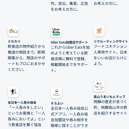
作。宣伝、集客、広告
お考えの方に。
をお考えの方に。
ミセカリ
リクルーティングサイト
Uber Eats加盟店サポート
飲食店の物件紹介から
フードコネクション
これからUber Eatsを始
撤退の相談まで。新規
人専用サイト。日本
めようと考えている飲
開業から、閉店のサポ
をいいお店だらけに
食店様に無料で登録、
ートもプロにおまかせ
よう。
掲載開始までをサポー
ください。
ト。
高山うまいもんマップ
飛騨の歴史が息づく
全日本一人呑み協会
そろよい
「一人呑みをしたい」
町、飛騨高山市の飲
全日本一人呑み協会公
というお客様と「一人
店を紹介するサイト
式アプリ。一人呑み協
呑みにおいでよ」とい
会加盟店や呑み相手を
う飲食店を繋ぐ協会
簡単に探すことができ