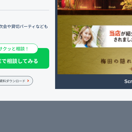
次会や貸切パーティなども
サクッと相談！
。プロジェクターや大型ス
残るひと時のお手伝いをで
NEで相談してみる
りますので是非お誘い合わ
資料ダウンロード
Scr