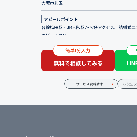
大阪市北区
アピールポイント
各線梅田駅・JR大阪駅から好アクセス。結婚式二
お任せ下さい。
簡単
分入力
各種パーティや結婚式二次会など承っております
1
クリーンもご用意しております。皆様の思い出に
無料で相談してみる
LI
きれば幸いです。交通アクセスも便利な立地にあ
せの上ご来店くださいませ。
サービス資料請求
お役立ち