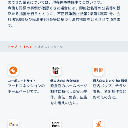
のできた業者については、現在係争準備中でございます。
今後も同様の事例が確認できた場合には、即刻社名等の公表等の毅
然たる措置を行うとともに、不正競争防止法第2条第1項第1号、会
社法第8条及び民法第709条等に基づく法的措置をとらさせて頂きま
す。
トップ
すべて
オオスミフルーツ
コーポレートサイト
個人店のミカタWEB
個人店のミカタ for 販促
フードコネクションの
飲食店のホームページ
店内ポップ、チラシ
ホームページです。
制作に特化したWeb制
看板、名刺制作など
作。宣伝、集客、広告
お考えの方に。
をお考えの方に。