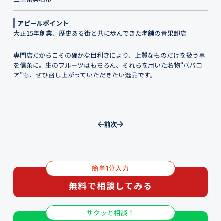
アピールポイント
大正15年創業、歴史ある街と共に歩んできた老舗の青果卸店
専門店だからこその確かな目利きにより、上質なものだけを扱う事
を信条に。生のフルーツはもちろん、それらを用いた名物“ババロ
ア”も、ぜひ召し上がっていただきたい逸品です。
前
次
簡単
分入力
1
無料で相談してみる
サクッと相談！