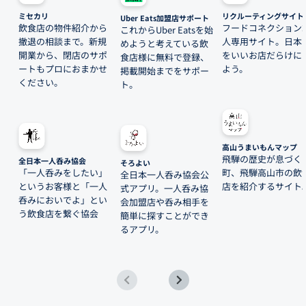
ミセカリ
リクルーティングサイト
Uber Eats加盟店サポート
飲食店の物件紹介から
フードコネクション
これからUber Eatsを始
撤退の相談まで。新規
人専用サイト。日本
めようと考えている飲
開業から、閉店のサポ
をいいお店だらけに
食店様に無料で登録、
ートもプロにおまかせ
よう。
掲載開始までをサポー
ください。
ト。
高山うまいもんマップ
飛騨の歴史が息づく
全日本一人呑み協会
そろよい
「一人呑みをしたい」
町、飛騨高山市の飲
全日本一人呑み協会公
というお客様と「一人
店を紹介するサイト
式アプリ。一人呑み協
呑みにおいでよ」とい
会加盟店や呑み相手を
う飲食店を繋ぐ協会
簡単に探すことができ
るアプリ。