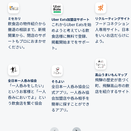
ミセカリ
リクルーティングサイト
Uber Eats加盟店サポート
飲食店の物件紹介から
フードコネクション
これからUber Eatsを始
撤退の相談まで。新規
人専用サイト。日本
めようと考えている飲
開業から、閉店のサポ
をいいお店だらけに
食店様に無料で登録、
ートもプロにおまかせ
よう。
掲載開始までをサポー
ください。
ト。
高山うまいもんマップ
飛騨の歴史が息づく
全日本一人呑み協会
そろよい
「一人呑みをしたい」
町、飛騨高山市の飲
全日本一人呑み協会公
というお客様と「一人
店を紹介するサイト
式アプリ。一人呑み協
呑みにおいでよ」とい
会加盟店や呑み相手を
う飲食店を繋ぐ協会
簡単に探すことができ
るアプリ。