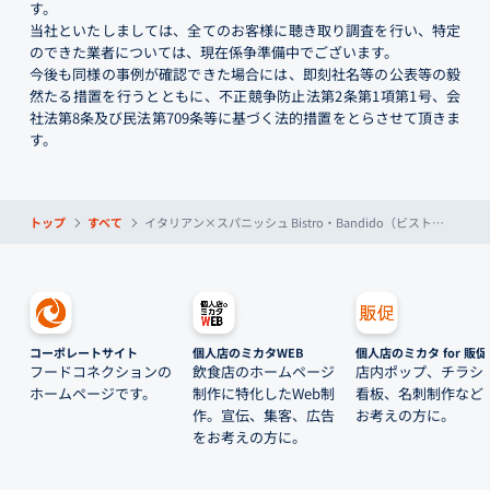
す。
当社といたしましては、全てのお客様に聴き取り調査を行い、特定
のできた業者については、現在係争準備中でございます。
今後も同様の事例が確認できた場合には、即刻社名等の公表等の毅
然たる措置を行うとともに、不正競争防止法第2条第1項第1号、会
社法第8条及び民法第709条等に基づく法的措置をとらさせて頂きま
す。
トップ
すべて
イタリアン×スパニッシュ Bistro・Bandido（ビストロ・バンディード）
コーポレートサイト
個人店のミカタWEB
個人店のミカタ for 販促
フードコネクションの
飲食店のホームページ
店内ポップ、チラシ
ホームページです。
制作に特化したWeb制
看板、名刺制作など
作。宣伝、集客、広告
お考えの方に。
をお考えの方に。