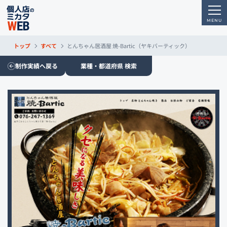
トップ
すべて
とんちゃん居酒屋 焼-Bartic（ヤキバーティック）
制作実績へ戻る
業種・都道府県 検索