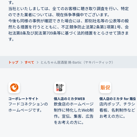
す。
当社といたしましては、全てのお客様に聴き取り調査を行い、特定
のできた業者については、現在係争準備中でございます。
今後も同様の事例が確認できた場合には、即刻社名等の公表等の毅
然たる措置を行うとともに、不正競争防止法第2条第1項第1号、会
社法第8条及び民法第709条等に基づく法的措置をとらさせて頂きま
す。
トップ
すべて
とんちゃん居酒屋 焼-Bartic（ヤキバーティック）
コーポレートサイト
個人店のミカタWEB
個人店のミカタ for 販促
フードコネクションの
飲食店のホームページ
店内ポップ、チラシ
ホームページです。
制作に特化したWeb制
看板、名刺制作など
作。宣伝、集客、広告
お考えの方に。
をお考えの方に。