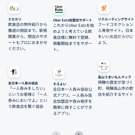
ミセカリ
リクルーティングサイト
Uber Eats加盟店サポート
飲食店の物件紹介から
フードコネクション
これからUber Eatsを始
撤退の相談まで。新規
人専用サイト。日本
めようと考えている飲
開業から、閉店のサポ
をいいお店だらけに
食店様に無料で登録、
ートもプロにおまかせ
よう。
掲載開始までをサポー
ください。
ト。
高山うまいもんマップ
飛騨の歴史が息づく
全日本一人呑み協会
そろよい
「一人呑みをしたい」
町、飛騨高山市の飲
全日本一人呑み協会公
というお客様と「一人
店を紹介するサイト
式アプリ。一人呑み協
呑みにおいでよ」とい
会加盟店や呑み相手を
う飲食店を繋ぐ協会
簡単に探すことができ
るアプリ。