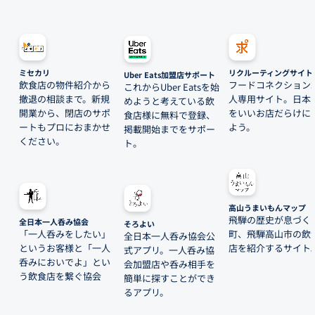
ミセカリ
リクルーティングサイト
Uber Eats加盟店サポート
飲食店の物件紹介から
フードコネクション
これからUber Eatsを始
撤退の相談まで。新規
人専用サイト。日本
めようと考えている飲
開業から、閉店のサポ
をいいお店だらけに
食店様に無料で登録、
ートもプロにおまかせ
よう。
掲載開始までをサポー
ください。
ト。
高山うまいもんマップ
飛騨の歴史が息づく
全日本一人呑み協会
そろよい
「一人呑みをしたい」
町、飛騨高山市の飲
全日本一人呑み協会公
というお客様と「一人
店を紹介するサイト
式アプリ。一人呑み協
呑みにおいでよ」とい
会加盟店や呑み相手を
う飲食店を繋ぐ協会
簡単に探すことができ
るアプリ。