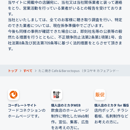
当サイトに掲載中の店舗宛に、当社又は当社関係業者と装って連絡
をとり、営業活動を行っている業者がいるとの報告を受けておりま
す。
当社といたしましては、全てのお客様に聴き取り調査を行い、特定
のできた業者については、現在係争準備中でございます。
今後も同様の事例が確認できた場合には、即刻社名等の公表等の毅
然たる措置を行うとともに、不正競争防止法第2条第1項第1号、会
社法第8条及び民法第709条等に基づく法的措置をとらさせて頂きま
す。
トップ
すべて
たこ焼き Cafe & Bar octopus （タコヤキ カフェアンドバー オクトパス）
コーポレートサイト
個人店のミカタWEB
個人店のミカタ for 販促
フードコネクションの
飲食店のホームページ
店内ポップ、チラシ
ホームページです。
制作に特化したWeb制
看板、名刺制作など
作。宣伝、集客、広告
お考えの方に。
をお考えの方に。