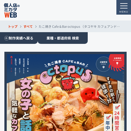
トップ
すべて
たこ焼き Cafe & Bar octopus （タコヤキ カフェアンドバー オクトパス）
制作実績へ戻る
業種・都道府県 検索