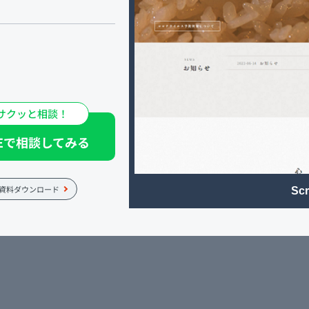
店を構える 東京・六本木
や料理の数々は、 どれも店
サクッと相談！
わっていただきたいと ご用
NEで相談してみる
資料ダウンロード
Scr