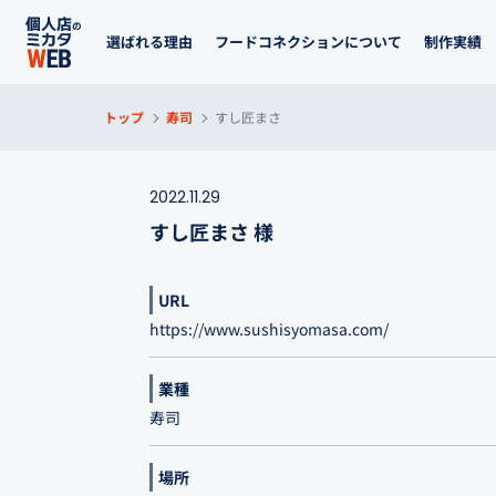
選ばれる理由
フードコネクションについて
制作実績
トップ
寿司
すし匠まさ
2022.11.29
すし匠まさ 様
URL
https://www.sushisyomasa.com/
業種
寿司
場所