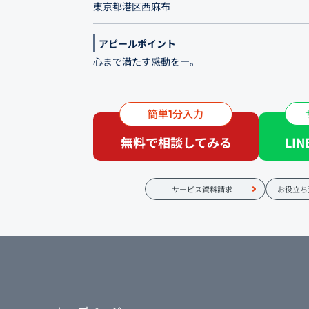
東京都港区西麻布
アピールポイント
心まで満たす感動を―。
喧騒から少し離れ、 地下に続く階段を降りた先に
の寿司店「すし匠 まさ」。 ご提供している握り
簡単
分入力
1
主がその日、 その時に最良だと判断し、 ぜひ味
無料で相談してみる
LI
意したものばかりです。
サービス資料請求
お役立ち