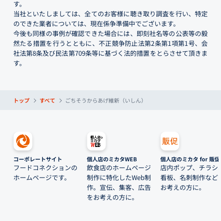
す。
当社といたしましては、全てのお客様に聴き取り調査を行い、特定
のできた業者については、現在係争準備中でございます。
今後も同様の事例が確認できた場合には、即刻社名等の公表等の毅
然たる措置を行うとともに、不正競争防止法第2条第1項第1号、会
社法第8条及び民法第709条等に基づく法的措置をとらさせて頂きま
す。
トップ
すべて
ごちそうからあげ維新（いしん）
コーポレートサイト
個人店のミカタWEB
個人店のミカタ for 販促
フードコネクションの
飲食店のホームページ
店内ポップ、チラシ
ホームページです。
制作に特化したWeb制
看板、名刺制作など
作。宣伝、集客、広告
お考えの方に。
をお考えの方に。