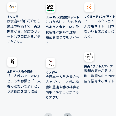
ミセカリ
リクルーティングサイト
Uber Eats加盟店サポート
飲食店の物件紹介から
フードコネクション
これからUber Eatsを始
撤退の相談まで。新規
人専用サイト。日本
めようと考えている飲
開業から、閉店のサポ
をいいお店だらけに
食店様に無料で登録、
ートもプロにおまかせ
よう。
掲載開始までをサポー
ください。
ト。
高山うまいもんマップ
飛騨の歴史が息づく
全日本一人呑み協会
そろよい
「一人呑みをしたい」
町、飛騨高山市の飲
全日本一人呑み協会公
というお客様と「一人
店を紹介するサイト
式アプリ。一人呑み協
呑みにおいでよ」とい
会加盟店や呑み相手を
う飲食店を繋ぐ協会
簡単に探すことができ
るアプリ。