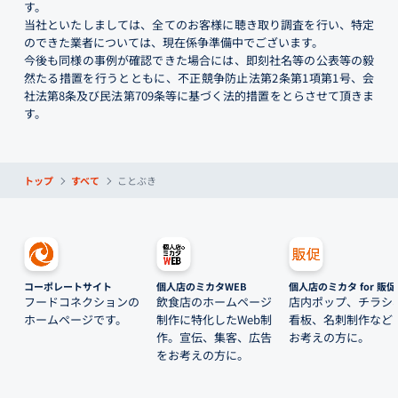
す。
当社といたしましては、全てのお客様に聴き取り調査を行い、特定
のできた業者については、現在係争準備中でございます。
今後も同様の事例が確認できた場合には、即刻社名等の公表等の毅
然たる措置を行うとともに、不正競争防止法第2条第1項第1号、会
社法第8条及び民法第709条等に基づく法的措置をとらさせて頂きま
す。
トップ
すべて
ことぶき
コーポレートサイト
個人店のミカタWEB
個人店のミカタ for 販促
フードコネクションの
飲食店のホームページ
店内ポップ、チラシ
ホームページです。
制作に特化したWeb制
看板、名刺制作など
作。宣伝、集客、広告
お考えの方に。
をお考えの方に。