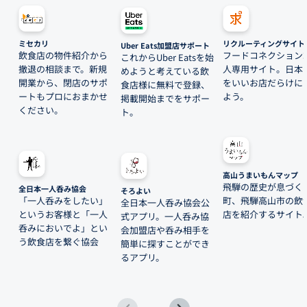
ミセカリ
リクルーティングサイト
Uber Eats加盟店サポート
飲食店の物件紹介から
フードコネクション
これからUber Eatsを始
撤退の相談まで。新規
人専用サイト。日本
めようと考えている飲
開業から、閉店のサポ
をいいお店だらけに
食店様に無料で登録、
ートもプロにおまかせ
よう。
掲載開始までをサポー
ください。
ト。
高山うまいもんマップ
飛騨の歴史が息づく
全日本一人呑み協会
そろよい
「一人呑みをしたい」
町、飛騨高山市の飲
全日本一人呑み協会公
というお客様と「一人
店を紹介するサイト
式アプリ。一人呑み協
呑みにおいでよ」とい
会加盟店や呑み相手を
う飲食店を繋ぐ協会
簡単に探すことができ
るアプリ。