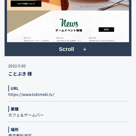
Scroll
2022.11.30
ことぶき 様
URL
https://www.tokimeki.tv/
業種
カフェ＆ゲームバー
場所
東京都杉並区