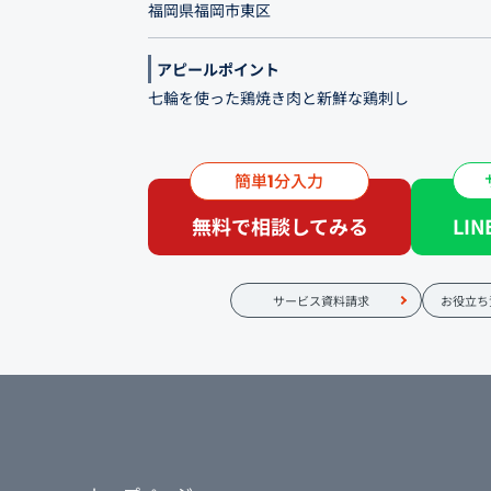
福岡県福岡市東区
アピールポイント
七輪を使った鶏焼き肉と新鮮な鶏刺し
グラスを片手に、親しいご友人やお仲間と語らう
さい。ご家族での夕食やご夫婦でのお食事にもぜ
簡単
分入力
1
無料で相談してみる
LI
サービス資料請求
お役立ち