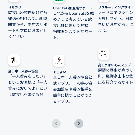
ミセカリ
リクルーティングサイト
Uber Eats加盟店サポート
飲食店の物件紹介から
フードコネクション
これからUber Eatsを始
撤退の相談まで。新規
人専用サイト。日本
めようと考えている飲
開業から、閉店のサポ
をいいお店だらけに
食店様に無料で登録、
ートもプロにおまかせ
よう。
掲載開始までをサポー
ください。
ト。
高山うまいもんマップ
飛騨の歴史が息づく
全日本一人呑み協会
そろよい
「一人呑みをしたい」
町、飛騨高山市の飲
全日本一人呑み協会公
というお客様と「一人
店を紹介するサイト
式アプリ。一人呑み協
呑みにおいでよ」とい
会加盟店や呑み相手を
う飲食店を繋ぐ協会
簡単に探すことができ
るアプリ。