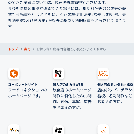
のできた業者については、現在係争準備中でございます。
今後も同様の事例が確認できた場合には、即刻社名等の公表等の毅
然たる措置を行うとともに、不正競争防止法第2条第1項第1号、会
社法第8条及び民法第709条等に基づく法的措置をとらさせて頂きま
す。
トップ
寿司
お持ち帰り鮨専門店 鮪と小肌と穴子とそれから
コーポレートサイト
個人店のミカタWEB
個人店のミカタ for 販促
フードコネクションの
飲食店のホームページ
店内ポップ、チラシ
ホームページです。
制作に特化したWeb制
看板、名刺制作など
作。宣伝、集客、広告
お考えの方に。
をお考えの方に。