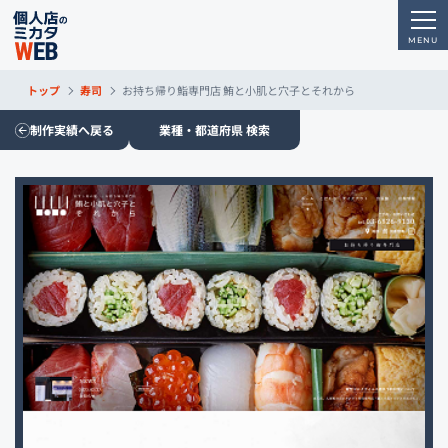
トップ
寿司
お持ち帰り鮨専門店 鮪と小肌と穴子とそれから
制作実績へ戻る
業種・都道府県 検索