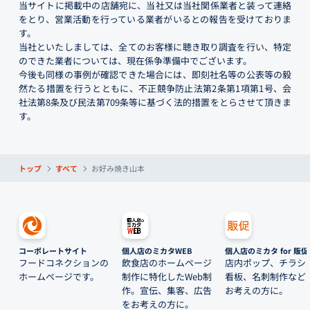
当サイトに掲載中の店舗宛に、当社又は当社関係業者と装って連絡
をとり、営業活動を行っている業者がいるとの報告を受けておりま
す。
当社といたしましては、全てのお客様に聴き取り調査を行い、特定
のできた業者については、現在係争準備中でございます。
今後も同様の事例が確認できた場合には、即刻社名等の公表等の毅
然たる措置を行うとともに、不正競争防止法第2条第1項第1号、会
社法第8条及び民法第709条等に基づく法的措置をとらさせて頂きま
す。
トップ
すべて
お好み焼き山本
コーポレートサイト
個人店のミカタWEB
個人店のミカタ for 販促
フードコネクションの
飲食店のホームページ
店内ポップ、チラシ
ホームページです。
制作に特化したWeb制
看板、名刺制作など
作。宣伝、集客、広告
お考えの方に。
をお考えの方に。