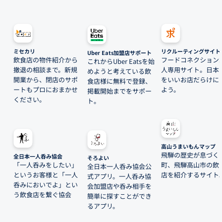
ミセカリ
リクルーティングサイト
Uber Eats加盟店サポート
飲食店の物件紹介から
フードコネクション
これからUber Eatsを始
撤退の相談まで。新規
人専用サイト。日本
めようと考えている飲
開業から、閉店のサポ
をいいお店だらけに
食店様に無料で登録、
ートもプロにおまかせ
よう。
掲載開始までをサポー
ください。
ト。
高山うまいもんマップ
飛騨の歴史が息づく
全日本一人呑み協会
そろよい
「一人呑みをしたい」
町、飛騨高山市の飲
全日本一人呑み協会公
というお客様と「一人
店を紹介するサイト
式アプリ。一人呑み協
呑みにおいでよ」とい
会加盟店や呑み相手を
う飲食店を繋ぐ協会
簡単に探すことができ
るアプリ。