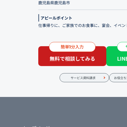
鹿児島県鹿児島市
アピールポイント
仕事帰りに、ご家族でのお食事に、宴会、イベン
鹿児島市中央町の一番街アーケード内にある豚肉
「ホルモン」や「おっぱい」など希少部位も揃え
簡単
分入力
1
ろん、宴会や家族でのお食事に。飲み放題が付い
無料で相談してみる
LI
七輪を囲むスタイルでご家族に人気の座敷も完備
サービス資料請求
お役立ち