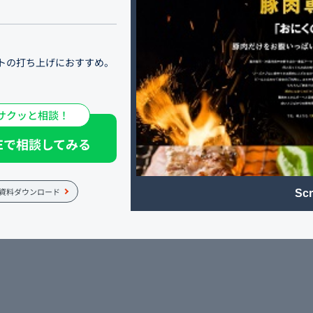
トの打ち上げにおすすめ。
専門焼肉店です。豚肉の
る本格派。仕事帰りはもち
サクッと相談！
たお得なコースをご用意。
NEで相談してみる
しています。
資料ダウンロード
Scr