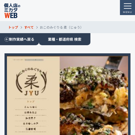
トップ
すべて
おこのみぐりる 柔（じゅう）
制作実績へ戻る
業種・都道府県 検索