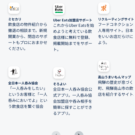
ミセカリ
リクルーティングサイト
Uber Eats加盟店サポート
飲食店の物件紹介から
フードコネクション
これからUber Eatsを始
撤退の相談まで。新規
人専用サイト。日本
めようと考えている飲
開業から、閉店のサポ
をいいお店だらけに
食店様に無料で登録、
ートもプロにおまかせ
よう。
掲載開始までをサポー
ください。
ト。
高山うまいもんマップ
飛騨の歴史が息づく
全日本一人呑み協会
そろよい
「一人呑みをしたい」
町、飛騨高山市の飲
全日本一人呑み協会公
というお客様と「一人
店を紹介するサイト
式アプリ。一人呑み協
呑みにおいでよ」とい
会加盟店や呑み相手を
う飲食店を繋ぐ協会
簡単に探すことができ
るアプリ。