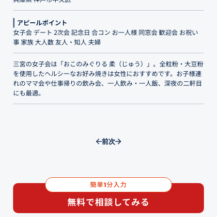
アピールポイント
女子会 デート 2次会 記念日 合コン お一人様 同窓会 歓迎会 お祝い
事 家族 大人数 友人・知人 夫婦
三宮の女子会は「おこのみぐりる 柔（じゅう）」。全粒粉・大豆粉
を使用したヘルシーなお好み焼きは女性におすすめです。お子様連
れのママ会や仕事帰りの飲み会、一人飲み・一人飯、深夜の二軒目
にも最適。
前
次
簡単
分入力
1
無料で相談してみる