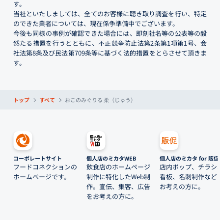
す。
当社といたしましては、全てのお客様に聴き取り調査を行い、特定
のできた業者については、現在係争準備中でございます。
今後も同様の事例が確認できた場合には、即刻社名等の公表等の毅
然たる措置を行うとともに、不正競争防止法第2条第1項第1号、会
社法第8条及び民法第709条等に基づく法的措置をとらさせて頂きま
す。
トップ
すべて
おこのみぐりる 柔（じゅう）
コーポレートサイト
個人店のミカタWEB
個人店のミカタ for 販促
フードコネクションの
飲食店のホームページ
店内ポップ、チラシ
ホームページです。
制作に特化したWeb制
看板、名刺制作など
作。宣伝、集客、広告
お考えの方に。
をお考えの方に。