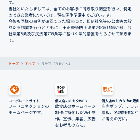
す。
当社といたしましては、全てのお客様に聴き取り調査を行い、特定
のできた業者については、現在係争準備中でございます。
今後も同様の事例が確認できた場合には、即刻社名等の公表等の毅
然たる措置を行うとともに、不正競争防止法第2条第1項第1号、会
社法第8条及び民法第709条等に基づく法的措置をとらさせて頂きま
す。
トップ
すべて
うを完（うをかん）
コーポレートサイト
個人店のミカタWEB
個人店のミカタ for 販促
フードコネクションの
飲食店のホームページ
店内ポップ、チラシ
ホームページです。
制作に特化したWeb制
看板、名刺制作など
作。宣伝、集客、広告
お考えの方に。
をお考えの方に。