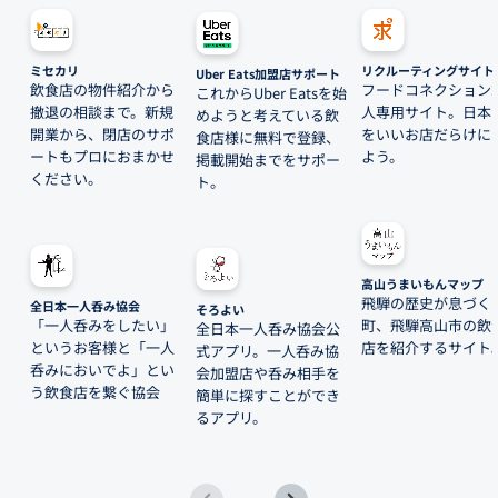
ミセカリ
リクルーティングサイト
Uber Eats加盟店サポート
飲食店の物件紹介から
フードコネクション
これからUber Eatsを始
撤退の相談まで。新規
人専用サイト。日本
めようと考えている飲
開業から、閉店のサポ
をいいお店だらけに
食店様に無料で登録、
ートもプロにおまかせ
よう。
掲載開始までをサポー
ください。
ト。
高山うまいもんマップ
飛騨の歴史が息づく
全日本一人呑み協会
そろよい
「一人呑みをしたい」
町、飛騨高山市の飲
全日本一人呑み協会公
というお客様と「一人
店を紹介するサイト
式アプリ。一人呑み協
呑みにおいでよ」とい
会加盟店や呑み相手を
う飲食店を繋ぐ協会
簡単に探すことができ
るアプリ。