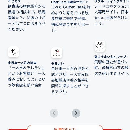
ミセカリ
リクルーティングサイト
Uber Eats加盟店サポート
飲食店の物件紹介から
フードコネクション
これからUber Eatsを始
撤退の相談まで。新規
人専用サイト。日本
めようと考えている飲
開業から、閉店のサポ
をいいお店だらけに
食店様に無料で登録、
ートもプロにおまかせ
よう。
掲載開始までをサポー
ください。
ト。
高山うまいもんマップ
飛騨の歴史が息づく
全日本一人呑み協会
そろよい
「一人呑みをしたい」
町、飛騨高山市の飲
全日本一人呑み協会公
というお客様と「一人
店を紹介するサイト
式アプリ。一人呑み協
呑みにおいでよ」とい
会加盟店や呑み相手を
う飲食店を繋ぐ協会
簡単に探すことができ
るアプリ。
簡単
分入力
1