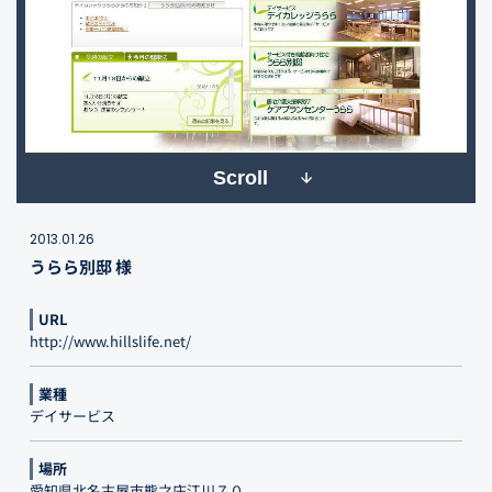
Scroll
2013.01.26
うらら別邸 様
URL
http://www.hillslife.net/
業種
デイサービス
場所
愛知県北名古屋市熊之庄江川７０